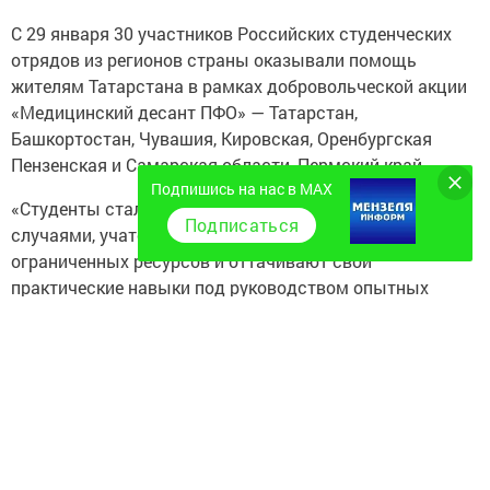
С 29 января 30 участников Российских студенческих
отрядов из регионов страны оказывали помощь
жителям Татарстана в рамках добровольческой акции
«Медицинский десант ПФО» — Татарстан,
Башкортостан, Чувашия, Кировская, Оренбургская
Пензенская и Самарская области, Пермский край.
Подпишись на нас в MAX
«Студенты сталкиваются с реальными клиническими
Подписаться
случаями, учатся принимать решения в условиях
ограниченных ресурсов и оттачивают свои
практические навыки под руководством опытных
наставников. Обмен опытом, участие в совместных
проектах, обсуждение сложных клинических случаев —
все это способствует расширению кругозора будущих
врачей», — рассказал директор Республиканского
центра студенческих трудовых отрядов, член
Наблюдательного совета Российских студенческих
отрядов Василий Ислаев.