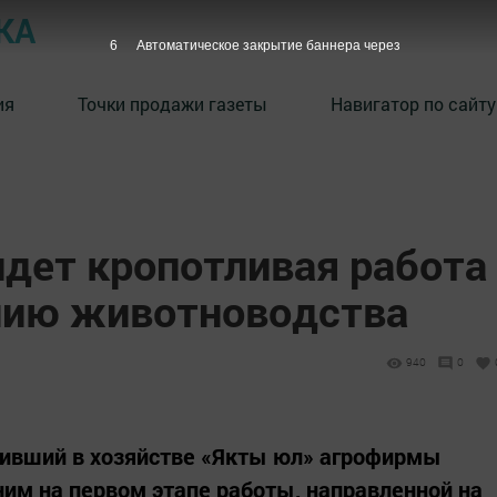
КА
5
Автоматическое закрытие баннера через
ия
Точки продажи газеты
Навигатор по сайту
идет кропотливая работа
нию животноводства
940
0
дивший в хозяйстве «Якты юл» агрофирмы
им на первом этапе работы, направленной на