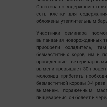
Салахова по содержанию телят
есть клетки для содержан
обложены утеплительным барь
Участники семинара посмо
выпаивания новорожденных т
приобрели охладитель, та
безмаститных коров, им и по
проведённые ветеринарным
вымени превышает 30 процент
молозива прибегать необход
безмаститной коровы 3-4 раза 
выменем, поражённым маст
пищеварения, он болеет и чере