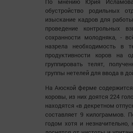
По мнению Юрия Исламова,
обустройство родильных от
изыскание кадров для работы
проведение контрольных вз
сохранности молодняка, - в
назрела необходимость в 
продуктивности коров на о
группировать телят, получе
группы нетелей для ввода в до
На Аюской ферме содержится 6
коровы, из них доятся 224 гол
находятся «в декретном отпус
составляет 9 килограммов. 
годом хотя и незначительно, 
лоснятся от чистоты и упитан