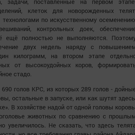
 задачи, поставленные на первом этапе
делений, клеток для новорожденных телят
 технологами по искусственному осеменению
вешиваний, контрольных доек, обеспечени
сё ещё полностью не выполняются. Поэтом
течение двух недель наряду с повышение
дин килограмм, на втором этапе отдельн
нных от высокоудойных коров, формироват
йное стадо.
90 голов КРС, из которых 289 голов - дойны
овы, остальные в запуске, или как шутят здесь
ке». В хозяйстве надой от одной головы коров
Поголовье животных по сравнению с прошлы
но увеличилось. Не сказать, что здесь телят
ности, но все требования главы района Айдар