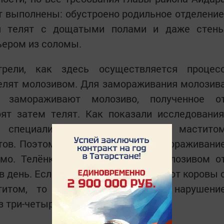
 выполнены: обустроено родильное отделение
ия телят с дощатыми полами и даже стен
ером из соломы.
трели, как здесь осуществляется процес
елят молозивом. Для замораживания молозив
м замораживают молозиво, полученное о
ят затем телят. Как показали исследования
и специалистами, число коров с мастито
ов. Поэтому к такой мере, как замораживани
имо. Телёнка нужно выпаивать молозивом о
в день. Если же выпаивать телёнка от коровы 
итом, то у телёнка случается нарушени
з три-четыре дня погибает.