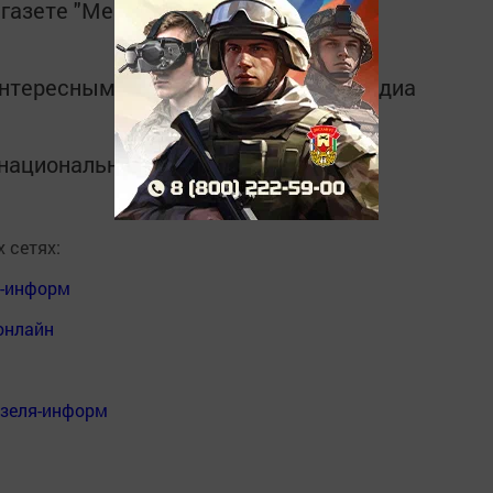
газете "Мензеля"-"Минзәлә"!
интересным в
Telegram-канале
Татмедиа
в национальном мессенджере MАХ:
 сетях:
я-информ
онлайн
нзеля-информ