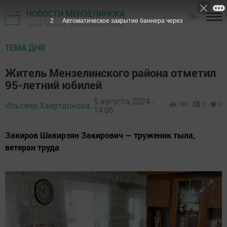
НОВОСТИ МЕНЗЕЛИНСКА
18+
Газета "Мензеля" - Мензелинский район
ТЕМА ДНЯ
Житель Мензелинского района отметил
95-летний юбилей
5 августа 2024 -
Ильсеяр Хаертдинова,
786
0
0
14:06
Закиров Шакирзян Закирович — труженик тыла,
ветеран труда