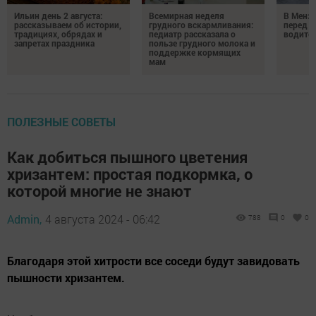
Ильин день 2 августа:
Всемирная неделя
В Менз
рассказываем об истории,
грудного вскармливания:
перед с
традициях, обрядах и
педиатр рассказала о
водител
запретах праздника
пользе грудного молока и
поддержке кормящих
мам
ПОЛЕЗНЫЕ СОВЕТЫ
Как добиться пышного цветения
хризантем: простая подкормка, о
которой многие не знают
Admin,
4 августа 2024 - 06:42
788
0
0
Благодаря этой хитрости все соседи будут завидовать
пышности хризантем.