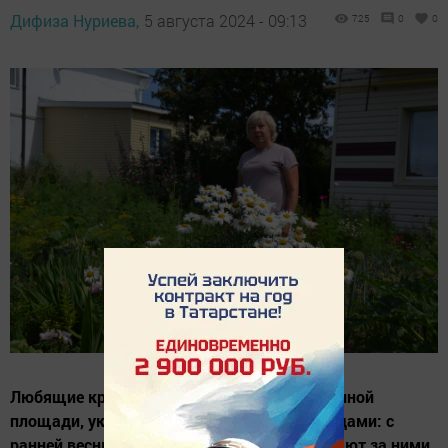
Дифиза Нуриева,
5 августа 2024 - 09:13
725
0
0
Любящие красоту хозяйки, живущие на Конной
площади, украшают участки перед подъездами: с
ранней весны высаживают цветы, ухаживают за ними