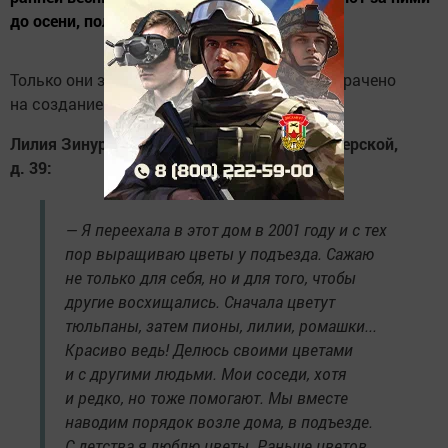
до осени, поливают.
Только они знают, сколько усилий было потрачено
на создание этой красоты.
Лилия Зинурова, проживающая на ул.Пионерской,
д. 39:
— Я переехала в этот дом в 2001 году и с тех
пор выращиваю цветы у подъезда. Сажаю
не только для себя, но и для того, чтобы
другие восхищались. Сначала цветут
тюльпаны, затем пионы, лилии, ромашки...
Красиво ведь! Делюсь своими цветами
и с другими людьми. Мои соседи, хотя
и редко, но тоже помогают. Мы вместе
наводим порядок возле дома, в подъезде.
С детства я люблю цветы. Раньше цветов