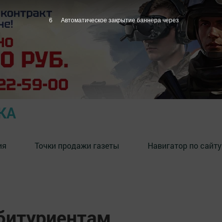
4
Автоматическое закрытие баннера через
КА
ия
Точки продажи газеты
Навигатор по сайту
абитуриентам