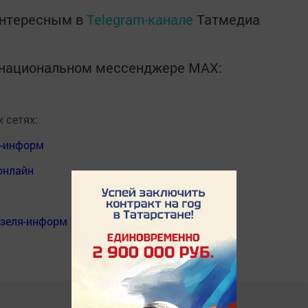
интересным в
Telegram-канале
Татмедиа
в национальном мессенджере MАХ:
 сетях:
я-информ
онлайн
нзеля-информ