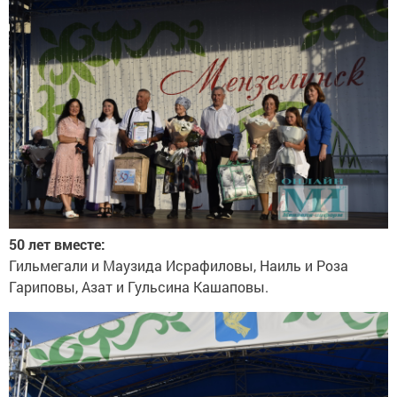
50 лет вместе:
Гильмегали и Маузида Исрафиловы, Наиль и Роза
Гариповы, Азат и Гульсина Кашаповы.