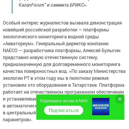
КаzanForum“ и саммита БРИКС».
Особый интерес журналистов вызвала демонстрация
новейшей российской разработки — платформы
экологического мониторинга водной среды
«Акваториум». Генеральный директор компании
NAECO — разработчика платформы, Алексей Булыгин
представил новую отечественную систему,
предназначенную для долговременного мониторинга
качества поверхностных вод. «По заказу Министерства
экологии РТ в этом году мы в пилотном режиме
установим это оборудование в Татарстане. Платформа
работает на отечественном программном обеспечении
и устанавливается в определенной точке. Все данные
Подпишись на нас в MAX
в автоматическом режиме будут передавать
Подписаться
в центральный пункт для детального анализа
параметров».