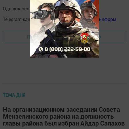
Одноклассники:
ok.ru/menzelinsk
Telegram-канал:
Мензелинск news - Мензеля-информ
Перейти на страницу новости
ТЕМА ДНЯ
На организационном заседании Совета
Мензелинского района на должность
главы района был избран Айдар Салахов