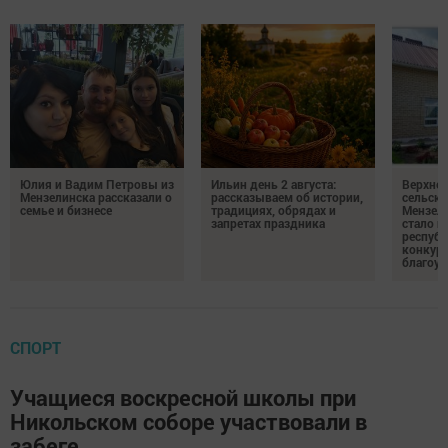
Юлия и Вадим Петровы из
Ильин день 2 августа:
Верхне
Мензелинска рассказали о
рассказываем об истории,
сельско
семье и бизнесе
традициях, обрядах и
Мензели
запретах праздника
стало п
республ
конкурс
благоус
СПОРТ
Учащиеся воскресной школы при
Никольском соборе участвовали в
забеге