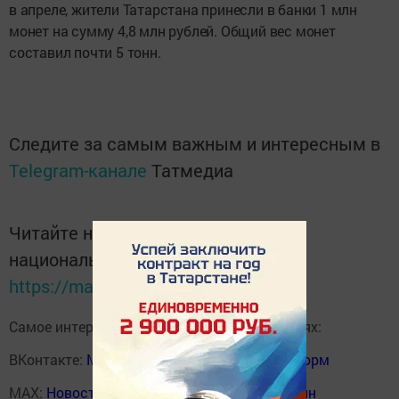
в апреле, жители Татарстана принесли в банки 1 млн
монет на сумму 4,8 млн рублей. Общий вес монет
составил почти 5 тонн.
Следите за самым важным и интересным в
Telegram-канале
Татмедиа
Читайте новости Татарстана в
национальном мессенджере MАХ:
https://max.ru/tatmedia
Самое интересное в наших социальных сетях:
ВКонтакте:
Мензелинск news - Мензеля-информ
MAX:
Новости Мензелинска - Мензеля онлайн