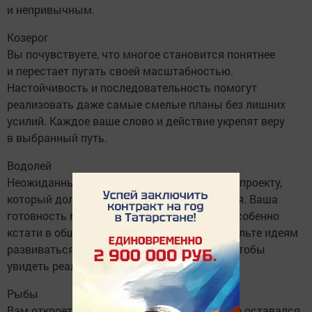
и непривычным.
Козерог
Вы почувствуете, что многое становится понятнее
и перестает пугать своей масштабностью.
Настойчивость и последовательность помогут
реализовать даже самые смелые планы без лишних
усилий. Каждое ваше слово и действие укрепят веру
в выбранный путь.
Водолей
Неожиданный разговор может дать толчок проекту,
который долго стоял на месте без движения. Ваша
готовность мыслить нестандартно будет особенно
кстати в общении с новыми людьми. Позвольте идеям
развиваться свободно и без ограничений, чтобы
увидеть реальный результат.
Рыбы
Вам откроется суть вопроса, который долго оставался