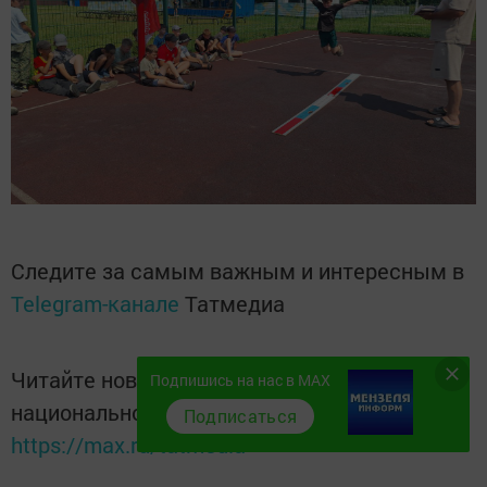
Следите за самым важным и интересным в
Telegram-канале
Татмедиа
Читайте новости Татарстана в
Подпишись на нас в MAX
национальном мессенджере MАХ:
Подписаться
https://max.ru/tatmedia