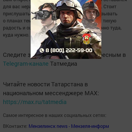
для вас неразрешимой загадкой и тревогой. Стоит
прислушаться к своим мыслям и не рассказывать
о планах тем, кто не поймет. Вечер принесет тихую
радость и ощущение, что все движется именно туда,
куда нужно.
Следите за самым важным и интересным в
Telegram-канале
Татмедиа
Читайте новости Татарстана в
национальном мессенджере MАХ:
https://max.ru/tatmedia
Самое интересное в наших социальных сетях:
ВКонтакте:
Мензелинск news - Мензеля-информ