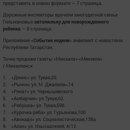
представить в новом формате — 7 страница.
Дорожные инспекторы вручили многодетной семье
Гильмановых
автолюльку для новорожденного
ребенка
— 8 страница.
Приложение «
События недели
» знакомит с новостями
Республики Татарстан.
Точки продажи газеты «Минзәлә»-«Мензеля»
г.Мензелинск
1. «Денис» ул. Тукая,20.
2. «Рынок» ул. М. Джалиля«,14
4. «Ринат» ул. Чернышевского
5. «Амбарчик» ул.Тукая,62.
6. «Рябушка» ул. Тукая,59б
7. «Курочка ряба» ул. Гурьянова,100
8. «Авокадо» ул. Социалистическая,138а
9. «Алан» ул. Изыскателей, 4/12.