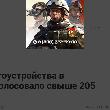
Отправить
Авторизоваться
гоустройства в
голосовало свыше 205
:32
717
0