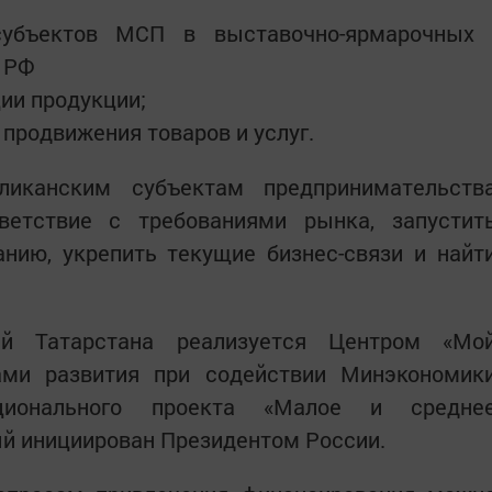
субъектов МСП в выставочно-ярмарочных
и РФ
ии продукции;
продвижения товаров и услуг.
ликанским субъектам предпринимательств
ветствие с требованиями рынка, запустит
ию, укрепить текущие бизнес-связи и найт
ей Татарстана реализуется Центром «Мо
ами развития при содействии Минэкономик
ционального проекта «Малое и средне
ый инициирован Президентом России.