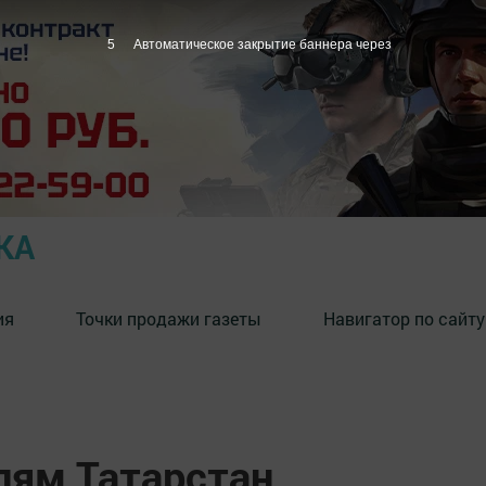
4
Автоматическое закрытие баннера через
КА
ия
Точки продажи газеты
Навигатор по сайту
ям Татарстан