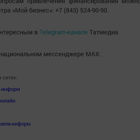
опросам привлечения финансирования можн
ра «Мой бизнес»: +7 (843) 524-90-90.
интересным в
Telegram-канале
Татмедиа
в национальном мессенджере MАХ:
 сетях:
я-информ
онлайн
нзеля-информ