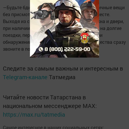
—Будьте бдительны и не оставляйте свои личные вещи
без присмотра, особенно в общественном месте.
Выходя из своего дома, закрывайте свои окна и двери,
при наличии калитки и тамбуры. Если едите на долгие
поездки, перепроверяйте все свои замки. При
обнаружении пропажи своего личного имущества сразу
звоните в полицию.
Следите за самым важным и интересным в
Telegram-канале
Татмедиа
Читайте новости Татарстана в
национальном мессенджере MАХ:
https://max.ru/tatmedia
Самое интересное в наших социальных сетях: