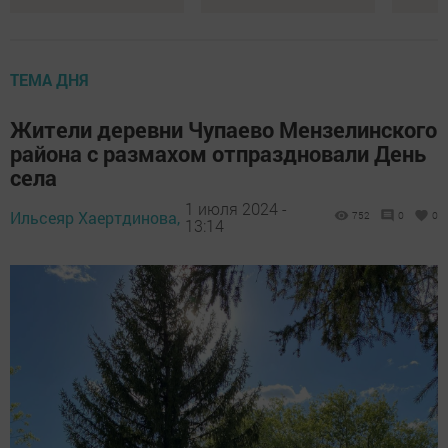
ТЕМА ДНЯ
Жители деревни Чупаево Мензелинского
района с размахом отпраздновали День
села
1 июля 2024 -
Ильсеяр Хаертдинова,
752
0
0
13:14