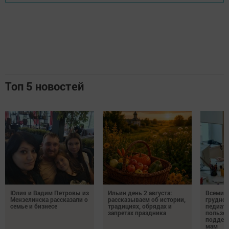
Топ 5 новостей
Юлия и Вадим Петровы из
Ильин день 2 августа:
Всемир
Мензелинска рассказали о
рассказываем об истории,
грудног
семье и бизнесе
традициях, обрядах и
педиатр
запретах праздника
пользе 
поддер
мам