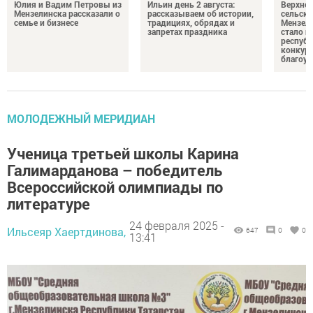
Юлия и Вадим Петровы из
Ильин день 2 августа:
Верхне
Мензелинска рассказали о
рассказываем об истории,
сельско
семье и бизнесе
традициях, обрядах и
Мензели
запретах праздника
стало п
республ
конкурс
благоус
МОЛОДЕЖНЫЙ МЕРИДИАН
Ученица третьей школы Карина
Галимарданова – победитель
Всероссийской олимпиады по
литературе
24 февраля 2025 -
Ильсеяр Хаертдинова,
647
0
0
13:41