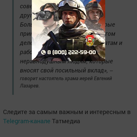
советской власти, как многие
другие храмы, был разрушен.
Большое спасибо людям, которые
принимают участие в этом благом
деле, в первую очередь меценатам и
работникам, а также
неравнодушным людям, которые
вносят свой посильный вклад»,
—
говорит настоятель храма иерей Евгений
Лазарев.
Следите за самым важным и интересным в
Telegram-канале
Татмедиа