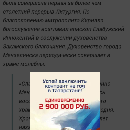
была совершена первая за более чем
столетний перерыв Литургия. По
благословению митрополита Кирилла
богослужение возглавил епископ Елабужский
Иннокентий в сослужении духовенства
Закамского благочиния. Духовенство города
Мензелинска периодически совершает в
храме молебны.
«Слава Богу, в селе Старое Мазино
Мензелинского района началось
восстановление руинированного
храма в честь Вознесения Господня.
Храм был построен более 100 лет
назад, но к сожалению, в годы