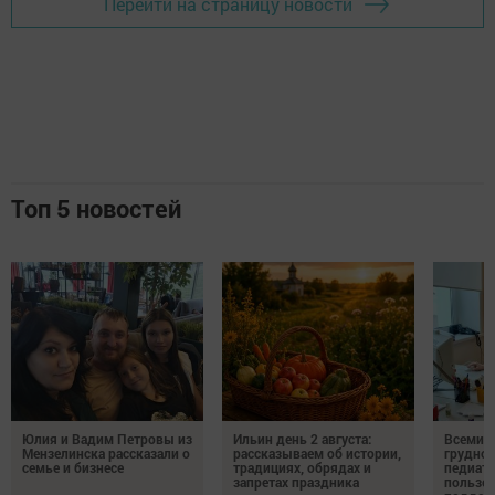
Перейти на страницу новости
Топ 5 новостей
Юлия и Вадим Петровы из
Ильин день 2 августа:
Всемир
Мензелинска рассказали о
рассказываем об истории,
грудног
семье и бизнесе
традициях, обрядах и
педиатр
запретах праздника
пользе 