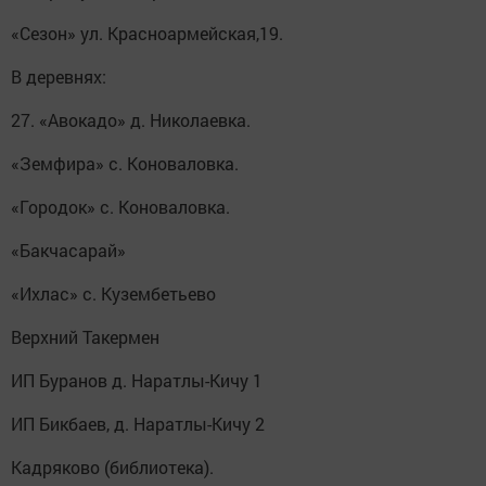
«Сезон» ул. Красноармейская,19.
В деревнях:
27. «Авокадо» д. Николаевка.
«Земфира» с. Коноваловка.
«Городок» с. Коноваловка.
«Бакчасарай»
«Ихлас» с. Кузембетьево
Верхний Такермен
ИП Буранов д. Наратлы-Кичу 1
ИП Бикбаев, д. Наратлы-Кичу 2
Кадряково (библиотека).