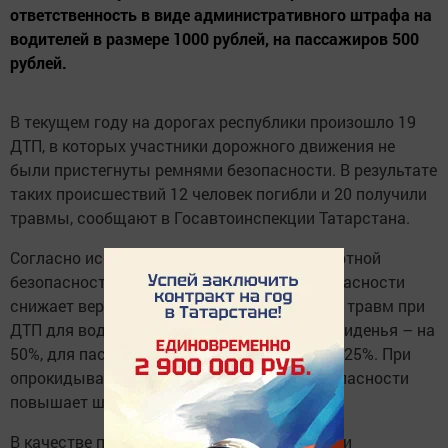
ответственность в виде административного штрафа на
водителей в размере 1000 рублей, на пассажиров 500
рублей.
В текущем году на дорогах республики произошло 19
ДТП, в которых участники дорожного движения не
были пристегнуты ремнями безопасности. В результате
таких происшествий 12 человек погибли и 20 получили
травмы, сообщают в Госавтоинспекции Татарстана.
Согласно исследованиям центров транспортной
безопасности, использование ремней безопасности
снижает вероятность гибели или получения травм при
ДТП для водителя и пассажира переднего сиденья – на
50%, для пассажиров заднего сиденья – на 25%. При
опрокидывании пристегнутый ремень безопасности
повышает шансы на выживание в пять раз.
В качестве примера в ведомстве рассказали