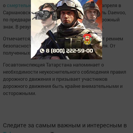
о
смертельном ДТП
, которое произошло 18 апреля в
Сармановском районе РТ. 19-летний водитель Daewoo,
по предварительным данным, наехал на дорожный
знак. В результате автомобиль опрокинулся.
Отмечается, что водитель не был пристегнут ремнем
безопасности и его выбросило из автомобиля. От
полученных травм он скончался на месте.
Госавтоинспекция Татарстана напоминает о
необходимости неукоснительного соблюдения правил
дорожного движения и призывает участников
дорожного движения быть крайне внимательными и
осторожными.
Следите за самым важным и интересным в