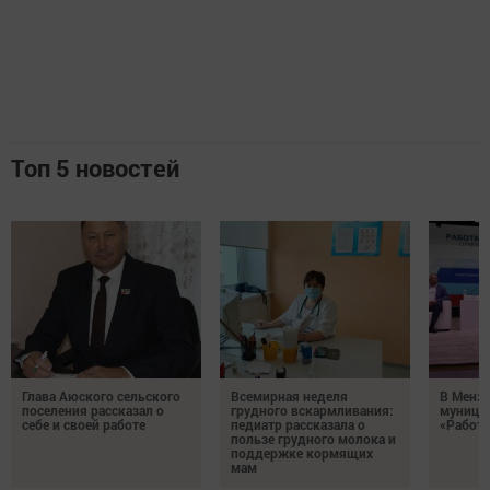
Топ 5 новостей
Глава Аюского сельского
Всемирная неделя
В Менз
поселения рассказал о
грудного вскармливания:
муници
себе и своей работе
педиатр рассказала о
«Работа
пользе грудного молока и
поддержке кормящих
мам