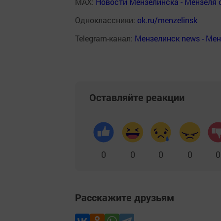
MAX:
Новости Мензелинска - Мензеля 
Одноклассники:
ok.ru/menzelinsk
Telegram-канал:
Мензелинск news - Ме
Оставляйте реакции
0
0
0
0
0
Расскажите друзьям