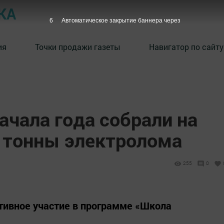
КА
5
Автоматическое закрытие баннера через
ия
Точки продажи газеты
Навигатор по сайту
начала года собрали на
 тонны электролома
255
0
тивное участие в программе «Школа