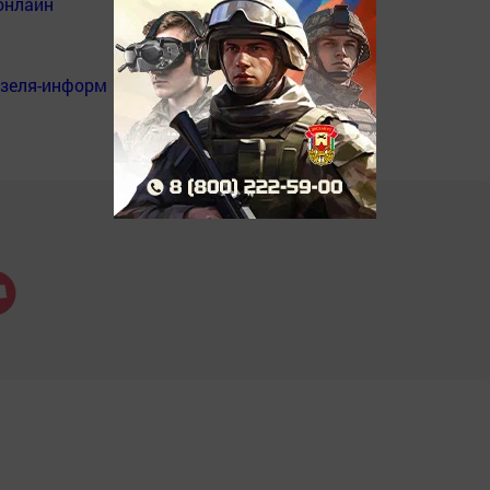
онлайн
нзеля-информ