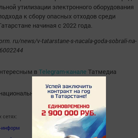
льной утилизации электронного оборудования
подхода к сбору опасных отходов среди
Татарстане начиная с 2022 года.
orm. ru/news/v-tatarstane-s-nacala-goda-sobrali-na-
a-6002244
интересным в
Telegram-канале
Татмедиа
в национальном мессенджере MАХ:
 сетях:
я-информ