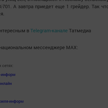
-701. А завтра приедет еще 1 грейдер. Так чт
я.
интересным в
Telegram-канале
Татмедиа
в национальном мессенджере MАХ:
 сетях:
я-информ
онлайн
нзеля-информ