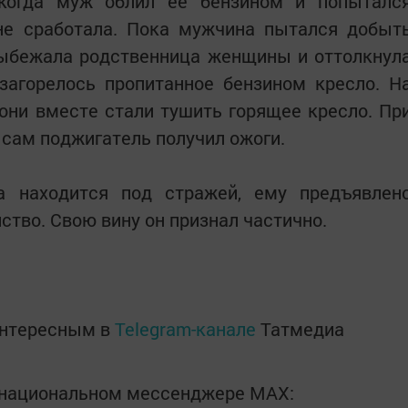
когда муж облил ее бензином и попыталс
 не сработала. Пока мужчина пытался добыт
выбежала родственница женщины и оттолкнул
загорелось пропитанное бензином кресло. Н
они вместе стали тушить горящее кресло. Пр
 сам поджигатель получил ожоги.
 находится под стражей, ему предъявлен
ство. Свою вину он признал частично.
интересным в
Telegram-канале
Татмедиа
в национальном мессенджере MАХ: