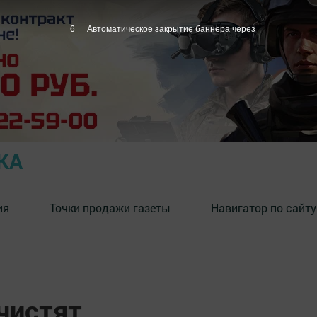
5
Автоматическое закрытие баннера через
КА
ия
Точки продажи газеты
Навигатор по сайту
чистят