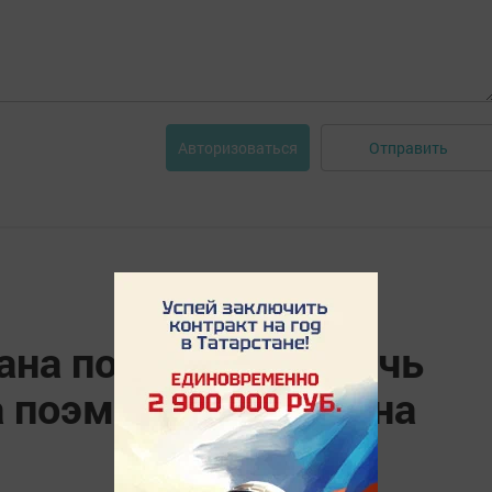
Отправить
Авторизоваться
ана попытался сжечь
а поэмы, которую она