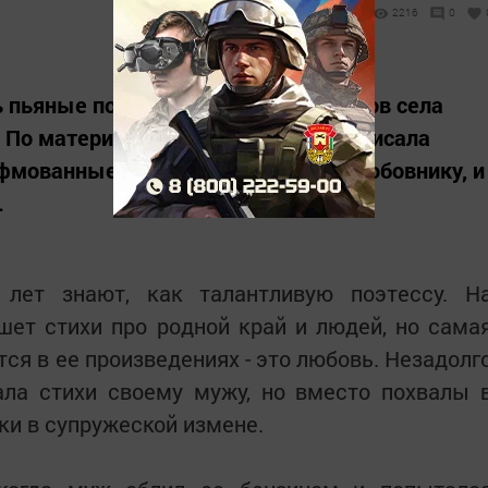
2216
0
ь пьяные посиделки в одном из домов села
. По материалам дела, женщина написала
ифмованные строки она посвятила любовнику, и
.
лет знают, как талантливую поэтессу. Н
ет стихи про родной край и людей, но сама
тся в ее произведениях - это любовь. Незадолг
ала стихи своему мужу, но вместо похвалы 
ки в супружеской измене.