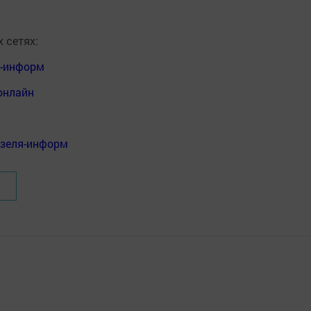
 сетях:
я-информ
онлайн
нзеля-информ