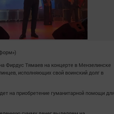
нформ»)
на Фирдус Тямаев на концерте в Мензелинске
линцев, исполняющих свой воинский долг в
йдет на приобретение гуманитарной помощи дл
деленную сумму денег выделяем на