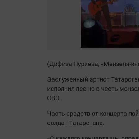
(Дифиза Нуриева, «Мензеля-и
Заслуженный артист Татарста
исполнил песню в честь мензе
СВО.
Часть средств от концерта по
солдат Татарстана.
«С каждого концерта мы опре