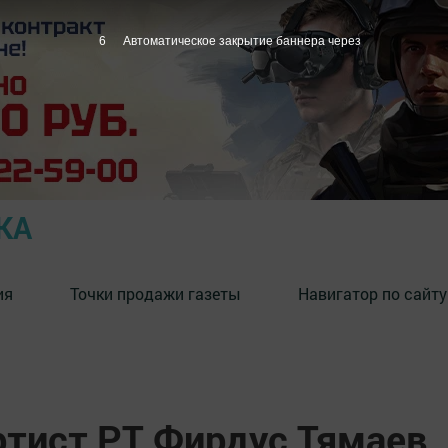
5
Автоматическое закрытие баннера через
КА
ия
Точки продажи газеты
Навигатор по сайту
тист РТ Фирдус Тямаев