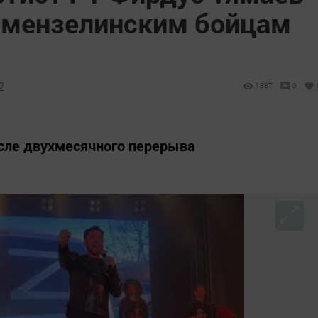
 мензелинским бойцам
2
1887
0
сле двухмесячного перерыва