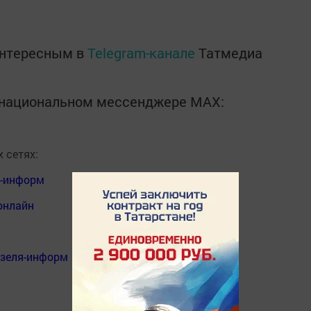
интересным в
Telegram-канале
Татмедиа
в национальном мессенджере MАХ:
 сетях:
я-информ
онлайн
нзеля-информ