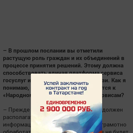
– В прошлом послании вы отметили
растущую роль граждан и их объединений в
процессе принятия решений. Этому должна
способствовать единая платформа сервиса
госуслуг и механизмы обратной связи. Как я
понимаю, это, прежде всего, относится к
«Народному контролю» и другим сервисам?
– Прежде чем управлять кем-то, ты должен
располагать информацией. И когда
информации очень много, ее нужно грамотно
обработать. Вся система управления не будет