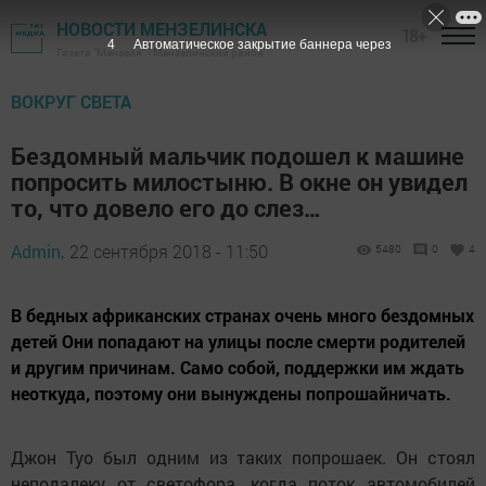
НОВОСТИ МЕНЗЕЛИНСКА
18+
3
Автоматическое закрытие баннера через
Газета "Мензеля" - Мензелинский район
ВОКРУГ СВЕТА
Бездомный мальчик подошел к машине
попросить милостыню. В окне он увидел
то, что довело его до слез…
Admin,
22 сентября 2018 - 11:50
5480
0
4
В бедных африканских странах очень много бездомных
детей Они попадают на улицы после смерти родителей
и другим причинам. Само собой, поддержки им ждать
неоткуда, поэтому они вынуждены попрошайничать.
Джон Туо был одним из таких попрошаек. Он стоял
неподалеку от светофора, когда поток автомобилей