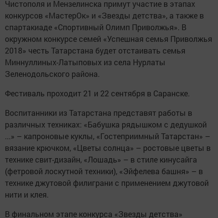
Чистополя и Мензелинска примут участие в этапах
конкурсов «МастерОк» и «Звезды детства», а также в
спартакиаде «Спортивный Олимп Приволжья». В
окружном конкурсе семей «Успешная семья Приволжья
2018» честь Татарстана будет отстаивать семья
Миннуллиных-Латыповых из села Нурлаты
Зеленодольского района.
Фестиваль проходит 21 и 22 сентября в Саранске.
Воспитанники из Татарстана представят работы в
различных техниках: «Бабушка рядышком с дедушкой
...» – капроновые куклы, «Гостеприимный Татарстан» –
вязание крючком, «Цветы солнца» – ростовые цветы в
технике свит-дизайн, «Лошадь» – в стиле кинусайга
(фетровой лоскутной техники), «Эйфелева башня» – в
технике джутовой филиграни с применением джутовой
нити и клея.
В финальном этапе конкурса «Звезды детства»