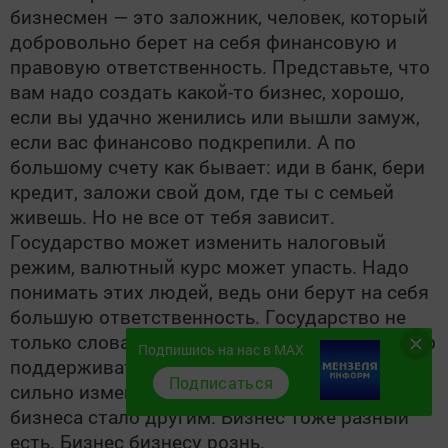
бизнесмен — это заложник, человек, который
добровольно берет на себя финансовую и
правовую ответственность. Представьте, что
вам надо создать какой-то бизнес, хорошо,
если вы удачно женились или вышли замуж,
если вас финансово подкрепили. А по
большому счету как бывает: иди в банк, бери
кредит, заложи свой дом, где ты с семьей
живешь. Но не все от тебя зависит.
Государство может изменить налоговый
режим, валютный курс может упасть. Надо
понимать этих людей, ведь они берут на себя
большую ответственность. Государство не
только словами, но и делом, законами должно
Подпишись на нас в MAX
поддерживать эту категорию. Нам надо
Подписаться
сильно измениться, чтобы наше восприятие
бизнеса стало другим. Бизнес тоже разный
есть. Бизнес бизнесу рознь.