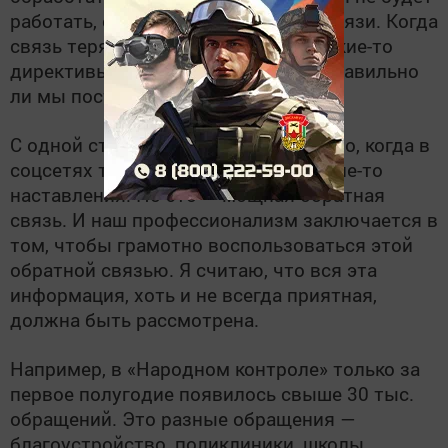
работать, если не будет обратной связи. Когда
связь теряется, то мы посылаем какие-то
директивы на места, но не знаем, правильно
ли мы поступаем.
С одной стороны, конечно, неприятно, когда в
соцсетях тебя критикуют, дают какие-то
наставления. Но это — мощная обратная
связь. И наш профессионализм заключается в
том, чтобы грамотно воспользоваться этой
обратной связью. Я считаю, что вся эта
информация, хоть и не всегда приятная,
должна быть рассмотрена.
Например, в «Народном контроле» только за
первое полугодие появилось свыше 30 тыс.
обращений. Это разные обращения —
благоустройство, поликлиники, школы,