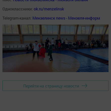
Одноклассники:
ok.ru/menzelinsk
Telegram-канал:
Мензелинск news - Мензеля-информ
Перейти на страницу новости