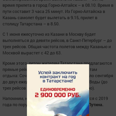
время прилета в город Горно-Алтайск – в 08.10. Время в
пути составит 3 часа 25 минут. Из Горно-Алтайска в
Казань самолет будет вылетать в 9.15, прилет в
столицу Татарстана – в 8.50.
С 1 июня ежесуточно из Казани в Москву будет
выполняться до девяти рейсов, в Санкт-Петербург – до
трех рейсов. Общая частота полетов между Казанью и
Москвой вырастет с 42 до 63.
Кроме этого, летом жителям Татарстана предлагаются
прямые рейсы из Казани к популярным местам
отдыха: Сочи (ежесуточно, а с июля по начало сентября
до двух ежедневных рейсов), Минеральные Воды (до
трех рейсов в неделю) и Анталья (ежесуточно).
Напомним, нацпроекты в России реализуются с 2019
года по поручению Президента
Владимира Путина.