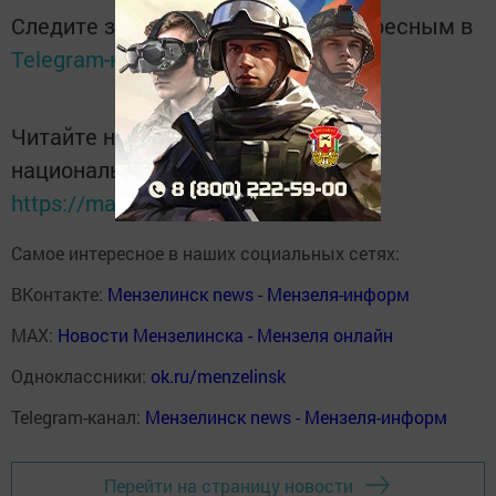
Следите за самым важным и интересным в
Telegram-канале
Татмедиа
Читайте новости Татарстана в
национальном мессенджере MАХ:
https://max.ru/tatmedia
Самое интересное в наших социальных сетях:
ВКонтакте:
Мензелинск news - Мензеля-информ
MAX:
Новости Мензелинска - Мензеля онлайн
Одноклассники:
ok.ru/menzelinsk
Telegram-канал:
Мензелинск news - Мензеля-информ
Перейти на страницу новости