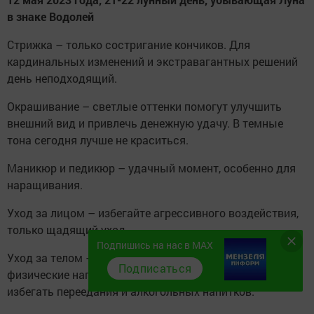
в знаке Водолей
Стрижка – только состригание кончиков. Для
кардинальных изменений и экстравагантных решений
день неподходящий.
Окрашивание – светлые оттенки помогут улучшить
внешний вид и привлечь денежную удачу. В темные
тона сегодня лучше не краситься.
Маникюр и педикюр – удачный момент, особенно для
наращивания.
Уход за лицом – избегайте агрессивного воздействия,
только щадящий уход.
Подпишись на нас в MAX
Уход за телом – полезен массаж и умеренные
Подписаться
физические нагрузки. А также звезды рекомендуют
избегать переедания и алкогольных напитков.