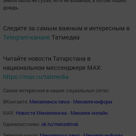
земля была не сухая, но и не влажная, а потом пошел
дождь.
Следите за самым важным и интересным в
Telegram-канале
Татмедиа
Читайте новости Татарстана в
национальном мессенджере MАХ:
https://max.ru/tatmedia
Самое интересное в наших социальных сетях:
ВКонтакте:
Мензелинск news - Мензеля-информ
MAX:
Новости Мензелинска - Мензеля онлайн
Одноклассники:
ok.ru/menzelinsk
Telegram-канал:
Мензелинск news - Мензеля-информ