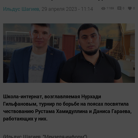
Ильдус Шагиев,
29 апреля 2023 - 11:14
1169
0
0
Школа-интернат, возглавляемая Нурхади
Гильфановым, турнир по борьбе на поясах посвятила
чествованию Рустама Хамидуллина и Даниса Гараева,
работающих у них.
(Ильдус Шагиев, "Мензеля-информ")