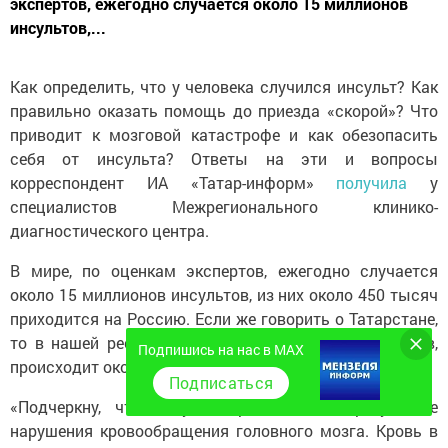
экспертов, ежегодно случается около 15 миллионов
инсультов,...
Как определить, что у человека случился инсульт? Как
правильно оказать помощь до приезда «скорой»? Что
приводит к мозговой катастрофе и как обезопасить
себя от инсульта? Ответы на эти и вопросы
корреспондент ИА «Татар-информ»
получила
у
специалистов Межрегионального клинико-
диагностического центра.
В мире, по оценкам экспертов, ежегодно случается
около 15 миллионов инсультов, из них около 450 тысяч
приходится на Россию. Если же говорить о Татарстане,
то в нашей республике в год, по подсчетам медиков,
Подпишись на нас в MAX
происходит около 16 тысяч инсультов.
Подписаться
«Подчеркну, что инсульт происходит в результате
нарушения кровообращения головного мозга. Кровь в