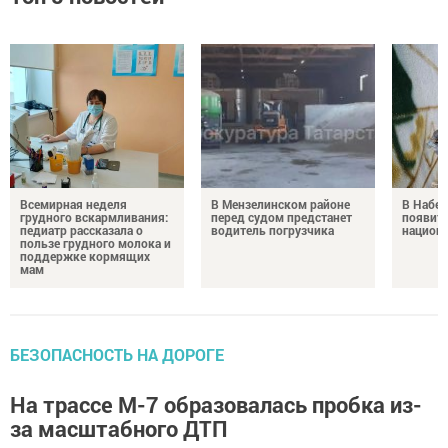
Всемирная неделя
В Мензелинском районе
В Набе
грудного вскармливания:
перед судом предстанет
появитс
педиатр рассказала о
водитель погрузчика
национ
пользе грудного молока и
поддержке кормящих
мам
БЕЗОПАСНОСТЬ НА ДОРОГЕ
На трассе М-7 образовалась пробка из-
за масштабного ДТП