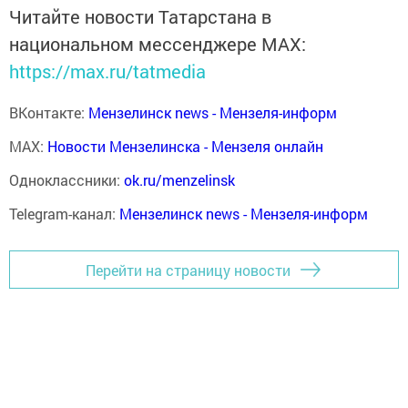
Читайте новости Татарстана в
национальном мессенджере MАХ:
https://max.ru/tatmedia
ВКонтакте:
Мензелинск news - Мензеля-информ
MAX:
Новости Мензелинска - Мензеля онлайн
Одноклассники:
ok.ru/menzelinsk
Telegram-канал:
Мензелинск news - Мензеля-информ
Перейти на страницу новости