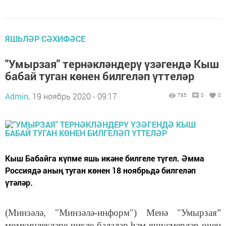
ЯШЬЛӘР СӘХИФӘСЕ
"Умырзая" тернәкләндерү үзәгендә Кыш
бабай туган көнен билгеләп үттеләр
Admin,
19 ноябрь 2020 - 09:17
785
0
0
Кыш Бабайга күпме яшь икәне билгеле түгел. Әмма
Россиядә аның туган көнен 18 ноябрьдә билгеләп
үтәләр.
(Минзәлә, "Минзәлә-информ") Менә "Умырзая
”
мөмкинлекләре чикле балалар һәм яшүсмерләр өчен