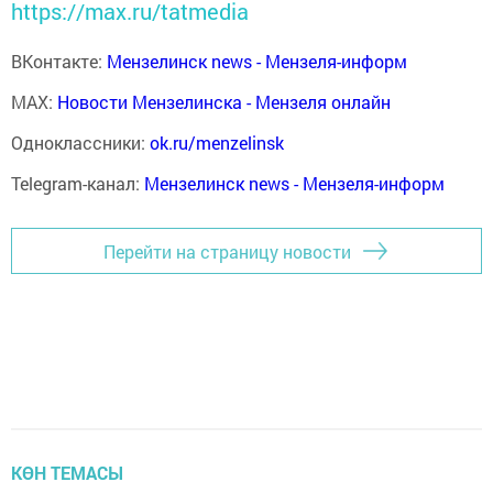
https://max.ru/tatmedia
ВКонтакте:
Мензелинск news - Мензеля-информ
MAX:
Новости Мензелинска - Мензеля онлайн
Одноклассники:
ok.ru/menzelinsk
Telegram-канал:
Мензелинск news - Мензеля-информ
Перейти на страницу новости
КӨН ТЕМАСЫ