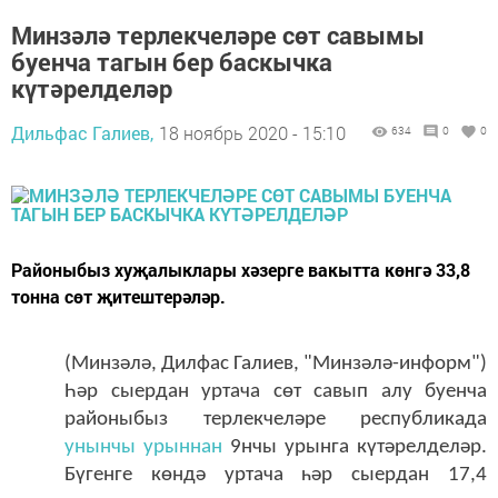
Минзәлә терлекчеләре сөт савымы
буенча тагын бер баскычка
күтәрелделәр
Дильфас Галиев,
18 ноябрь 2020 - 15:10
634
0
0
Районыбыз хуҗалыклары хәзерге вакытта көнгә 33,8
тонна сөт җитештерәләр.
(Минзәлә, Дилфас Галиев, "Минзәлә-информ")
Һәр сыердан уртача сөт савып алу буенча
районыбыз терлекчеләре республикада
унынчы урыннан
9нчы урынга күтәрелделәр.
Бүгенге көндә уртача һәр сыердан 17,4