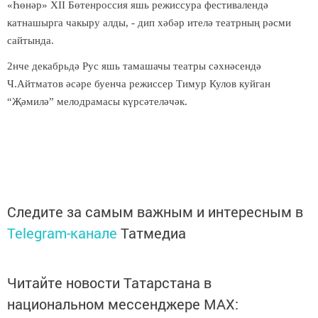
«Һөнәр» XII Бөтенроссия яшь режиссура фестивалендә
катнашырга чакыру алды, - дип хәбәр ителә театрның рәсми
сайтында.
2
нче
декабрьдә Рус яшь тамашачы театры сәхнәсендә
Ч.Айтматов әсәре буенча режиссер Тимур Кулов куйган
“Җәмилә” мелодрамасы күрсәтеләчәк.
Следите за самым важным и интересным в
Telegram-канале
Татмедиа
Читайте новости Татарстана в
национальном мессенджере MАХ: