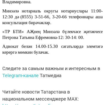
Владимировна.
Минзәлә нотариаль округы нотариуслары 11:00-
12:30
дә
(8555) 3-51-66, 3-20-66 телефоннары
аша
консультация бирәчәкләр.
«ТР БТИ» АҖнең Минзәлә бүлекчәсе җитәкчесе
Петрова Татьяна Ефремовна-12: 30-14: 00.
Адвокат белән 14.00-15.30 сәгатьләрдә элемтәгә
керергә мөмкин булачак.
Следите за самым важным и интересным в
Telegram-канале
Татмедиа
Читайте новости Татарстана в
национальном мессенджере MАХ: