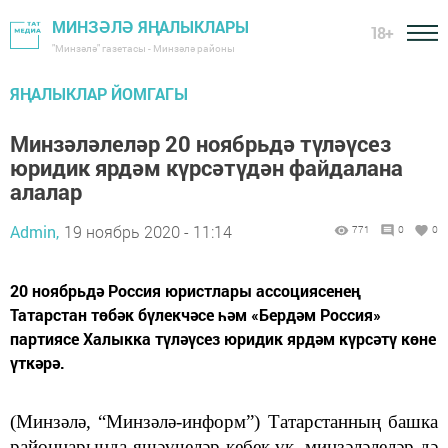
МИНЗӘЛӘ ЯҢАЛЫКЛАРЫ
18+
"Минзәлә" газетасы - Минзәлә районы
ЯҢАЛЫКЛАР ЙОМГАГЫ
Минзәләлеләр 20 ноябрьдә түләүсез
юридик ярдәм күрсәтүдән файдалана
алалар
Admin,
19 ноябрь 2020 - 11:14
771
0
0
20 ноябрьдә Россия юристлары ассоциясенең
Татарстан төбәк бүлекчәсе һәм «Бердәм Россия»
партиясе Халыкка түләүсез юридик ярдәм күрсәтү көне
үткәрә.
(Минзәлә, “Минзәлә-информ”) Татарстанның башка
районнарында яшәүчеләр кебек үк, минзәләлеләр дә