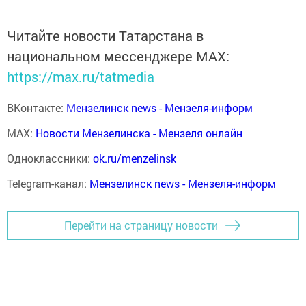
Читайте новости Татарстана в
национальном мессенджере MАХ:
https://max.ru/tatmedia
ВКонтакте:
Мензелинск news - Мензеля-информ
MAX:
Новости Мензелинска - Мензеля онлайн
Одноклассники:
ok.ru/menzelinsk
Telegram-канал:
Мензелинск news - Мензеля-информ
Перейти на страницу новости