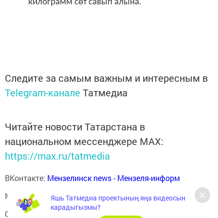
килограмм сөт савып алына.
Следите за самым важным и интересным в
Telegram-канале
Татмедиа
Читайте новости Татарстана в
национальном мессенджере MАХ:
https://max.ru/tatmedia
ВКонтакте:
Мензелинск news - Мензеля-информ
MAX:
Новости Мензелинска - Мензеля онлайн
Яшь Татмедиа проектының яңа видеосын
карадыгызмы?
Одноклассники:
ok.ru/menzelinsk