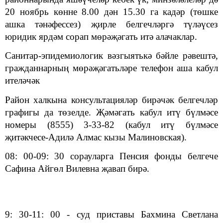
20 ноябрь көнне 8.00 дән 15.30 га кадәр (төшке
ашка тәнәфессез) җирле белгечләргә түләүсез
юридик ярдәм сорап мөрәҗәгать итә алачаклар.
Санитар-эпидемиологик вәзгыятькә бәйле рәвештә,
гражданнарның мөрәҗәгатьләре телефон аша кабул
ителәчәк
Р
айон халкына консультацияләр бирәчәк белгечләр
графигы да төзелде. Җәмәгать кабул итү бүлмәсе
номеры (8555) 3-33-82 (кабул итү бүлмәсе
җитәкчесе-Адилә Алмас кызы Малиновская
)
.
08: 00-09: 30 сорауларга Пенсия фонды белгече
Сафина Айгөл Вилевна җавап бирә.
9: 30-11: 00 - суд приставы Бахмина Светлана