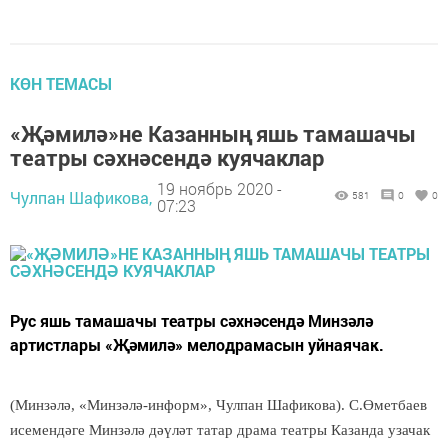
КӨН ТЕМАСЫ
«Җәмилә»не Казанның яшь тамашачы
театры сәхнәсендә куячаклар
19 ноябрь 2020 -
Чулпан Шафикова,
581
0
0
07:23
Рус яшь тамашачы театры сәхнәсендә Минзәлә
артистлары «Җәмилә» мелодрамасын уйнаячак.
(Минзәлә, «Минзәлә-информ», Чулпан Ш
афик
ова). С.Өметбаев
исемендәге Минзәлә дәүләт татар драма театры Казанда узачак