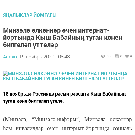
ЯҢАЛЫКЛАР ЙОМГАГЫ
Минзәлә өлкәннәр өчен интернат-
йортында Кыш Бабайның туган көнен
билгеләп үттеләр
Admin,
19 ноябрь 2020 - 08:48
730
0
0
18 ноябрьдә Россиядә рәсми рәвештә Кыш Бабайның
туган көне билгеләп үтелә.
(Мин
зәлә, “Минзәлә-информ”)
Минзәлә өлкәннәр
һәм инвалидлар өчен интернат-йортында социаль