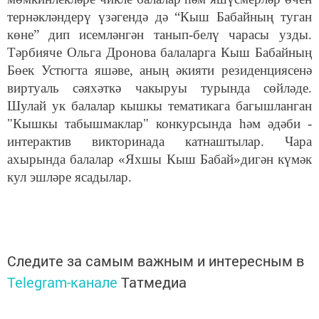
тернәкләндерү үзәгендә дә
“
Кыш Бабайның туган
көне
”
дип исемләнгән танып-белү чарасы узды.
Тәрбияче Ольга Дронова балаларга Кыш Бабайның
Бөек Устюгта яшәве, аның әкияти резиденциясенә
виртуаль сәяхәткә чакыруы турында сөйләде.
Шулай ук балалар кышкы тематикага багышланган
"Кышкы табышмаклар" конкурсында һәм әдәби -
интерактив викторинада катнаштылар. Чара
ахырында балалар «
Яхшы
Кыш Бабай»дигән күмәк
кул эшләре ясадылар.
Следите за самым важным и интересным в
Telegram-канале
Татмедиа