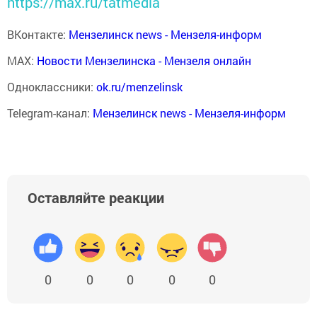
https://max.ru/tatmedia
ВКонтакте:
Мензелинск news - Мензеля-информ
MAX:
Новости Мензелинска - Мензеля онлайн
Одноклассники:
ok.ru/menzelinsk
Telegram-канал:
Мензелинск news - Мензеля-информ
Оставляйте реакции
0
0
0
0
0