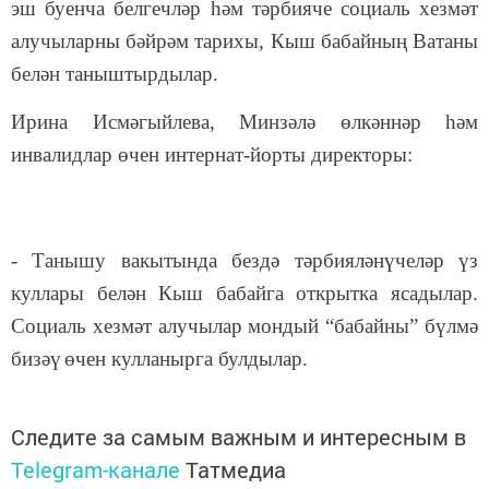
эш буенча белгечләр һәм тәрбияче социаль хезмәт
алучыларны бәйрәм тарихы, Кыш бабайның Ватаны
белән таныштырдылар.
Ирина Исмәгыйлева, Минзәлә өлкәннәр
һәм
инвалидлар өчен интернат-йорты
директоры:
- Танышу вакытында бездә тәрбияләнүчеләр үз
куллары белән Кыш бабайга открытка ясадылар.
Социаль хезмәт алучылар мондый
“
бабайны
”
бүлмә
биз
әү
өчен куллан
ырга булдылар
.
Следите за самым важным и интересным в
Telegram-канале
Татмедиа