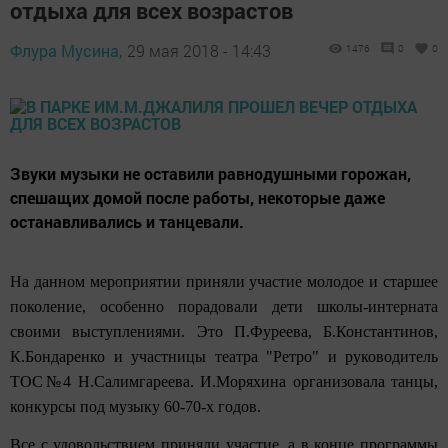
отдыха для всех возрастов
Флура Мусина,
29 мая 2018 - 14:43
1476
0
0
Звуки музыки не оставили равнодушными горожан,
спешащих домой после работы, некоторые даже
останавливались и танцевали.
На данном мероприятии приняли участие молодое и старшее
поколение, особенно п
о
радовали дети школы-интерната
своими выступлениями. Это П.Фуреева, Б.Константинов,
К.Бондаренко и участницы театра "Ретро" и руководитель
ТОС№4 Н.Салимг
а
реева. И.Моряхина организовала танцы,
конкурсы под музыку 60-70
-х
годов.
В
се с удовольствием приняли участие, а в конце программы