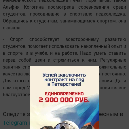
Альфия Когогина посмотрела соревнования среди
студентов, проходившие в спортзале педколледжа.
Обращаясь к студентам, занимающимся спортом, она
сказала:
- Спорт способствует всестороннему развитию
студентов, помогает использовать накопленный опыт и
в спорте, и в учебе, и на работе. Надо уметь ставить
перед собой цели и стремиться к ним. Регулярные
занятия спортом помогают развивать положительные
качества людей. Спортом надо заниматься постоянно.
Для этого в Мензелинске созданы все условия. Да и
сам город Мензелинск с каждым годом становится все
благоустроеннее и краше.
Следите за самым важным и интересным в
Telegram-канале
Татмедиа