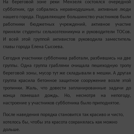
Н
а береговой зоне реки Мензеля
состоялся очередной
субботник, где собрались неравнодушные, активные люди
нашего города. Подавляющее большинство участников были
работники бюджетных учреждений, активное участие
приняли студенты сельхозтехникума и руководители ТОСов.
И всей этой группой активистов руководила заместитель
главы города Елена Сысоева.
Сегодня участники субботника работали, разбившись на две
группы. Одна группа граблями очищала пешеходную тропу
береговой зоны, мусор тут же складывали в мешки. А другая
группа красила бетонное защитное сооружение возле этой
тропинки. Жаль, что довести запланированные задачи до
конца помешал дождь. Но, несмотря на непогоду,
настроение у участников субботника было приподнятое.
После наведения порядка становится так красиво
и чисто
,
хотелось бы, чтобы эта красота сохранялась как можно
дольше
.