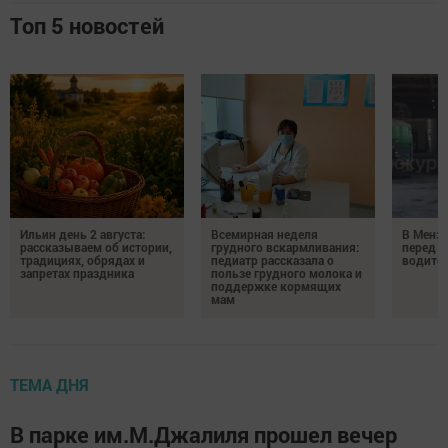
Топ 5 новостей
Ильин день 2 августа:
Всемирная неделя
В Менз
рассказываем об истории,
грудного вскармливания:
перед с
традициях, обрядах и
педиатр рассказала о
водител
запретах праздника
пользе грудного молока и
поддержке кормящих
мам
ТЕМА ДНЯ
В парке им.М.Джалиля прошел вечер