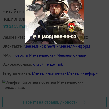
Читайте новости Татарстана в
национальном мессенджере MАХ:
https://max.ru/tatmedia
Самое интересное в наших социальных сетях:
ВКонтакте:
Мензелинск news - Мензеля-информ
MAX:
Новости Мензелинска - Мензеля онлайн
Одноклассники:
ok.ru/menzelinsk
Telegram-канал:
Мензелинск news - Мензеля-информ
Перейти на страницу новости