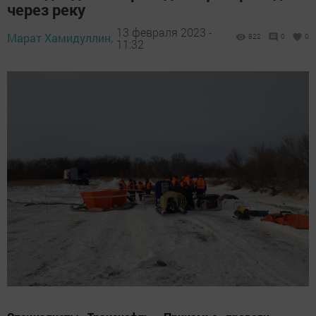
через реку
13 февраля 2023 -
Марат Хамидуллин,
822
0
0
11:32