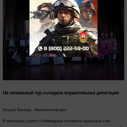
На зональный тур съездила внушительная делегация
Ильшат Вагизов, «Мензеля-информ»
В минувшую субботу в Мамадыше состоялся зональный этап