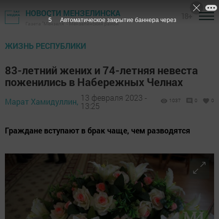
НОВОСТИ МЕНЗЕЛИНСКА
18+
3
Автоматическое закрытие баннера через
Газета "Мензеля" - Мензелинский район
ЖИЗНЬ РЕСПУБЛИКИ
83-летний жених и 74-летняя невеста
поженились в Набережных Челнах
13 февраля 2023 -
Марат Хамидуллин,
1037
0
0
13:25
Граждане вступают в брак чаще, чем разводятся