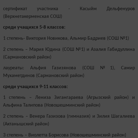
сертификат участника - Касыйм Дельфенуров
(Верхнетакерменская СОШ)
среди учащихся 5-8 классов:
1 степень- Виктория Новикова, Альмир Бадриев (СОШ №1)
2 степень – Мария Юдина (СОШ №1) и Азалия Габидуллина
(Сармановский район)
лауреаты: Альфия Газизянова (СОШ №1), Самир
Мухаметдинов (Сармановский район)
среди учащихся 9-11 классов:
1 степень – Лениза Зигангараева (Агрызский район) и
Альфина Талипова (Новошешминский район)
2 степень – Венера Газизова (гимназия) и Зилия Шагалиева
(Актанышский район)
3 степень – Виолетта Борисова (Новошешминский район)