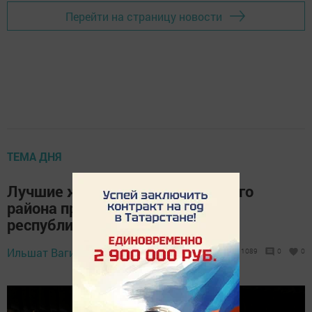
Перейти на страницу новости
ТЕМА ДНЯ
Лучшие женщины Мензелинского
района прошли в финал
республиканского конкурса
13 февраля 2023 -
Ильшат Вагизов,
1089
0
0
10:03