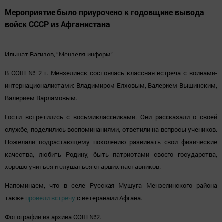
Мероприятие было приурочено к годовщине вывода
войск СССР из Афганистана
Ильшат Вагизов, “Мензеля-информ”
В
СОШ
№
2 г. Мензелинск состоялась
к
лассная встреча с воинами-
интернационалистами: Владимиром Елховым, Валерием Вышинским,
Валерием Варламовым.
Гости
встретились с восьмиклассниками. Они
рассказали о своей
службе,
поделилис
ь воспоминаниями, ответили на вопросы учеников.
Пожелали подрастающему поколению развивать свои физические
качества, любить Родину, быть патриотами своего государства,
хорошо учиться и слушаться старших наставников.
Напоминаем, что в селе Русская Мушуга Мензелинского района
также
провели встречу
с ветеранами Афгана.
Фотографии из архива СОШ №2.