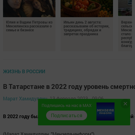
Юлия и Вадим Петровы из
Ильин день 2 августа:
Верхне
Мензелинска рассказали о
рассказываем об истории,
сельско
семье и бизнесе
традициях, обрядах и
Мензели
запретах праздника
стало п
республ
конкурс
благоус
ЖИЗНЬ В РОССИИ
В Татарстане в 2022 году уровень смертн
Марат Хамидуллин,
13 февраля 2023 - 09:06
Подпишись на нас в MAX
Подписаться
В 2022 году было зарегистрировано 60 301 смертельный
(Марат Хамидуллин, "Мензеля-информ").