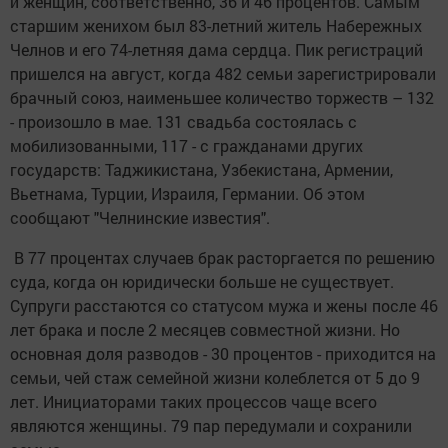
и женщин, соответственно, 36 и 46 процентов. Самым
старшим женихом был 83-летний житель Набережных
Челнов и его 74-летняя дама сердца. Пик регистраций
пришелся на август, когда 482 семьи зарегистрировали
брачный союз, наименьшее количество торжеств – 132
- произошло в мае. 131 свадьба состоялась с
мобилизованными, 117 - с гражданами других
государств: Таджикистана, Узбекистана, Армении,
Вьетнама, Турции, Израиля, Германии. Об этом
сообщают "Челнинские известия".
В 77 процентах случаев брак расторгается по решению
суда, когда он юридически больше не существует.
Супруги расстаются со статусом мужа и жены после 46
лет брака и после 2 месяцев совместной жизни. Но
основная доля разводов - 30 процентов - приходится на
семьи, чей стаж семейной жизни колеблется от 5 до 9
лет. Инициаторами таких процессов чаще всего
являются женщины. 79 пар передумали и сохранили