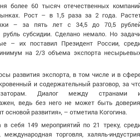
дня более 60 тысяч отечественных компани
нках. Рост – в 1,5 раза за 2 года. Расте
жки – за пять лет с 34,5 до 70,5 рубле
 рубль субсидии. Сделано немало. Но задач
ые – их поставил Президент России, сред
инимум на 2/3 объема экспорта несырьевы
осы развития экспорта, в том числе и в сфер
кровенный и содержательный разговор, за чт
низаторам. Диалог между странами 
ажен, ведь без него не может быть доверия
ит основой развития», – отметила Когогина.
 в себя 149 мероприятий по 21 треку, сред
 международная торговля, халяль-индустрия