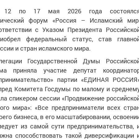
с 12 по 17 мая 2026 года состоялс
мический форум «Россия – Исламский мир
ответствии с Указом Президента Российско
иобрел федеральный статус, став главно
сии и стран исламского мира.
легации Государственной Думы Российско
а приняла участие депутат координато
дпринимательство» партии «ЕДИНАЯ РОССИЯ
пред Комитета Госдумы по малому и среднем
ла спикером сессии «Продвижение российско
ого мира»: «Все предприниматели всех стра
оего бизнеса, в его масштабировании, освоени
едует из самой сути предпринимательства, 
лжна способствовать такой диверсификации 