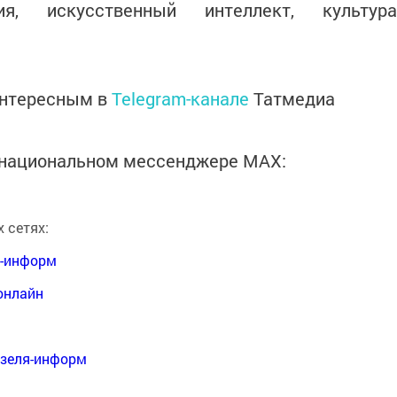
ция, искусственный интеллект, культура
интересным в
Telegram-канале
Татмедиа
в национальном мессенджере MАХ:
 сетях:
я-информ
онлайн
нзеля-информ