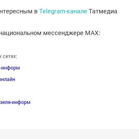
интересным в
Telegram-канале
Татмедиа
в национальном мессенджере MАХ:
 сетях:
я-информ
онлайн
нзеля-информ