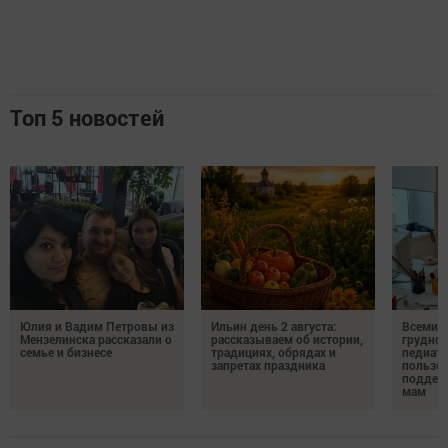
Топ 5 новостей
Юлия и Вадим Петровы из
Ильин день 2 августа:
Всемир
Мензелинска рассказали о
рассказываем об истории,
грудног
семье и бизнесе
традициях, обрядах и
педиатр
запретах праздника
пользе 
поддер
мам