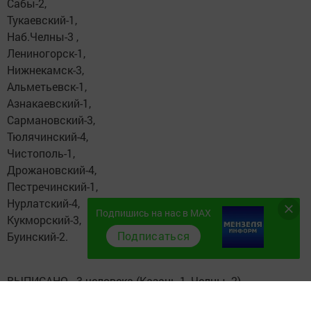
Сабы-2,
Тукаевский-1,
Наб.Челны-3 ,
Лениногорск-1,
Нижнекамск-3,
Альметьевск-1,
Азнакаевский-1,
Сармановский-3,
Тюлячинский-4,
Чистополь-1,
Дрожановский-4,
Пестречинский-1,
Нурлатский-4,
Подпишись на нас в MAX
Кукморский-3,
Подписаться
Буинский-2.
ВЫПИСАНО - 3 человека (Казань-1, Челны -2).