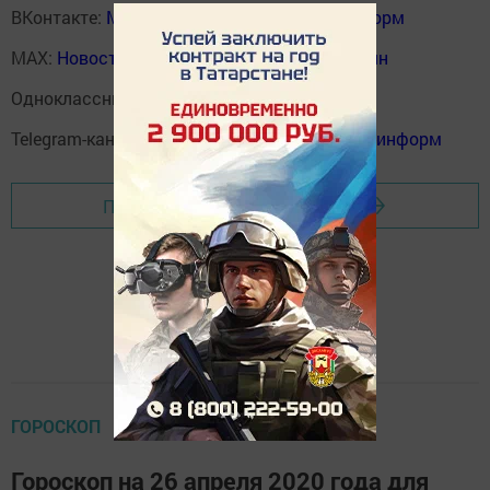
ВКонтакте:
Мензелинск news - Мензеля-информ
MAX:
Новости Мензелинска - Мензеля онлайн
Одноклассники:
ok.ru/menzelinsk
Telegram-канал:
Мензелинск news - Мензеля-информ
Перейти на страницу новости
ГОРОСКОП
Гороскоп на 26 апреля 2020 года для