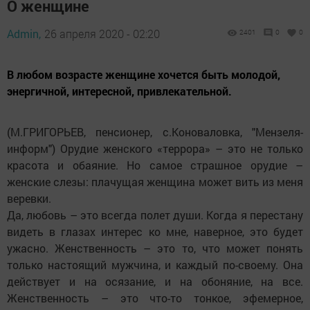
О женщине
Admin,
26 апреля 2020 - 02:20
2401
0
0
В любом возрасте женщине хочется быть молодой,
энергичной, интересной, привлекательной.
(М.ГРИГОРЬЕВ, пенсионер, с.Коноваловка, "Мензеля-
информ")
Орудие женского «террора» – это не только
красота и обаяние. Но самое страшное орудие –
женские слезы: плачущая женщина может вить из меня
веревки.
Да, любовь – это всегда полет души. Когда я перестану
видеть в глазах интерес ко мне, наверное, это будет
ужасно. Женственность – это то, что может понять
только настоящий мужчина, и каждый по-своему. Она
действует и на осязание, и на обоняние, на все.
Женственность – это что-то тонкое, эфемерное,