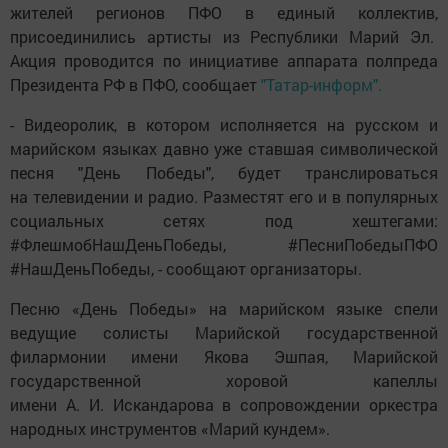
жителей регионов ПФО в единый коллектив,
присоединились артисты из Республики Марий Эл.
Акция проводится по инициативе аппарата полпреда
Президента РФ в ПФО, сообщает
"Татар-информ".
- Видеоролик, в котором исполняется на русском и
марийском языках давно уже ставшая символической
песня "День Победы", будет транслироваться
на телевидении и радио. Разместят его и в популярных
социальных сетях под хештегами:
#ФлешмобНашДеньПобеды, #ПесниПобедыПФО
#НашДеньПобеды, - сообщают организаторы.
Песню «День Победы» на марийском языке спели
ведущие солисты Марийской государственной
филармонии имени Якова Эшпая, Марийской
государственной хоровой капеллы
имени А. И. Искандарова в сопровождении оркестра
народных инструментов «Марий кундем».