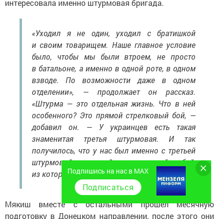
интересовала именно штурмовая бригада.
«Уходил я не один, уходил с братишкой
и своим товарищем. Наше главное условие
было, чтобы мы были втроем, не просто
в батальоне, а именно в одной роте, в одном
взводе. По возможности даже в одном
отделении», — продолжает он рассказ.
«Штурма — это отдельная жизнь. Что в ней
особенного? Это прямой стрелковый бой, —
добавил он. — У украинцев есть такая
знаменитая третья штурмовая. И так
получилось, что у нас был именно с третьей
штурмовой прямой стрелковый бой,
Подпишись на нас в MAX
из которого мы вышли победителями».
Подписаться
Мякиш вместе с остальными прошел месячную
подготовку в Донецком направлении, после этого они