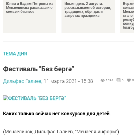
Юлия и Вадим Петровы из
Ильин день 2 августа:
Верхне
Мензелинска рассказали о
рассказываем об истории,
сельско
семье и бизнесе
традициях, обрядах и
Мензели
запретах праздника
стало п
республ
конкурс
благоус
ТЕМА ДНЯ
Фестиваль "Без бергә"
Дильфас Галиев,
11 марта 2021 - 15:38
1594
0
0
Каких только сейчас нет конкурсов для детей.
(Мензелинск, Дильфас Галиев, "Мензеля-информ")