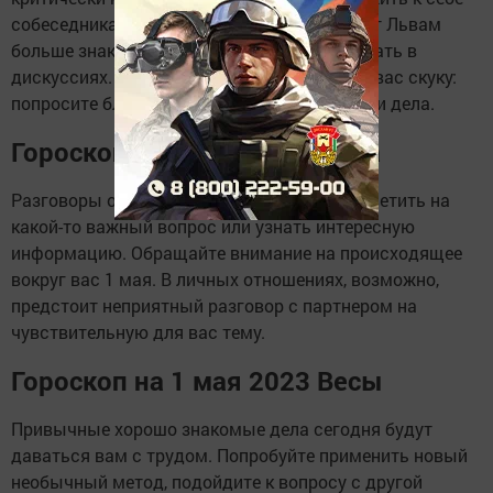
собеседника. Поэтому звезды рекомендуют Львам
больше знакомиться, общаться и участвовать в
дискуссиях. Домашние хлопоты вызовут у вас скуку:
попросите близких помочь или отложите эти дела.
Гороскоп на 1 мая 2023 Дева
Разговоры окружающих людей помогут ответить на
какой-то важный вопрос или узнать интересную
информацию. Обращайте внимание на происходящее
вокруг вас 1 мая. В личных отношениях, возможно,
предстоит неприятный разговор с партнером на
чувствительную для вас тему.
Гороскоп на 1 мая 2023 Весы
Привычные хорошо знакомые дела сегодня будут
даваться вам с трудом. Попробуйте применить новый
необычный метод, подойдите к вопросу с другой