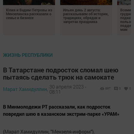
Юлия и Вадим Петровы из
Ильин день 2 августа:
Всемир
Мензелинска рассказали о
рассказываем об истории,
грудног
семье и бизнесе
традициях, обрядах и
педиатр
запретах праздника
пользе 
поддер
мам
ЖИЗНЬ РЕСПУБЛИКИ
В Татарстане подросток сломал шею
пытаясь сделать трюк на самокате
30 апреля 2023 -
Марат Хамидуллин,
867
0
0
08:11
В Минмолодежи РТ рассказали, как подросток
повредил шею в казанском экстрим-парке «УРАМ»
(Марат Хамидуллин, "Мензеля-информ").