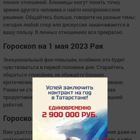
плохих отношений. Близнецы могут понять точку
зрения другого человека и найти компромиссное
решение. Общайтесь больше, говорите на разные темы:
сегодня любой спор или дискуссия заканчиваются в
вашу пользу. В личных отношениях все прекрасно.
Гороскоп на 1 мая 2023 Рак
Эмоциональный фон повышен, особенно это будет
чувствоваться в первой половине дня. Старайтесь
общаться спокойнее, не обижайте близких
критическими замечаниями или резкими словами.
Ракам не стоит строить больших планов, 1 мая
продуктивнее будет заняться рутинной домашней
работой.
Гороскоп на 1 мая 2023 Лев
Вам удастся произвести приятное впечатление даже на
критически настроенных людей и расположить к себе