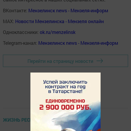
ВКонтакте:
Мензелинск news - Мензеля-информ
MAX:
Новости Мензелинска - Мензеля онлайн
Одноклассники:
ok.ru/menzelinsk
Telegram-канал:
Мензелинск news - Мензеля-информ
Перейти на страницу новости
ЖИЗНЬ РЕСПУБЛИКИ