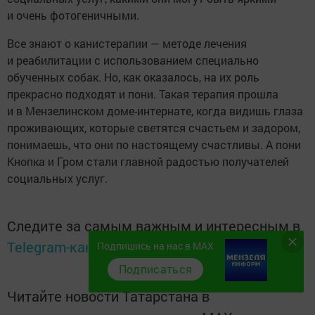
и очень фотогеничными.
Все знают о канистерапии — методе лечения
и реабилитации с использованием специально
обученных собак. Но, как оказалось, на их роль
прекрасно подходят и пони. Такая терапия прошла
и в Мензелинском доме-интернате, когда видишь глаза
проживающих, которые светятся счастьем и задором,
понимаешь, что они по настоящему счастливы. А пони
Кнопка и Гром стали главной радостью получателей
социальных услуг.
Следите за самым важным и интересным в
Telegram-канале
Татмедиа
Подпишись на нас в MAX
Подписаться
Читайте новости Татарстана в