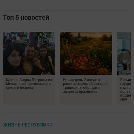
Топ 5 новостей
Юлия и Вадим Петровы из
Ильин день 2 августа:
Всемир
Мензелинска рассказали о
рассказываем об истории,
грудног
семье и бизнесе
традициях, обрядах и
педиатр
запретах праздника
пользе 
поддер
мам
ЖИЗНЬ РЕСПУБЛИКИ