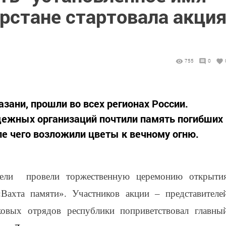
арстане стартовала акци
755
0
азани, прошли во всех регионах России.
дежных организаций почтили память погибших
ле чего возложили цветы к вечному огню.
вели провели торжественную церемонию открыти
Вахта памяти». Участников акции – представителе
овых отрядов республики поприветствовал главны