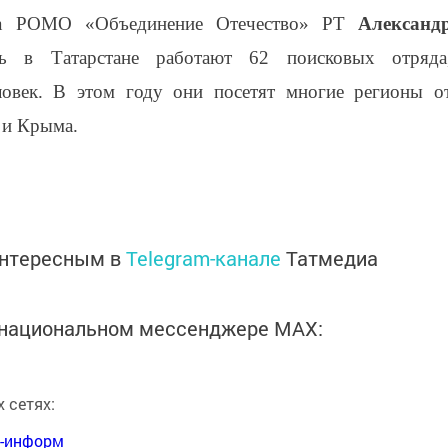
ета РОМО «Объединение Отечество» РТ
Александ
ь в Татарстане работают 62 поисковых отряда
ловек. В этом году они посетят многие регионы о
 и Крыма.
интересным в
Telegram-канале
Татмедиа
в национальном мессенджере MАХ:
 сетях:
я-информ