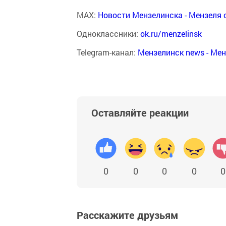
MAX:
Новости Мензелинска - Мензеля 
Одноклассники:
ok.ru/menzelinsk
Telegram-канал:
Мензелинск news - Ме
Оставляйте реакции
0
0
0
0
0
Расскажите друзьям