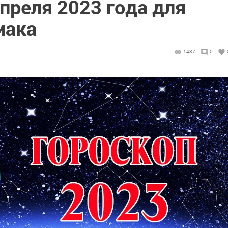
апреля 2023 года для
иака
1437
0