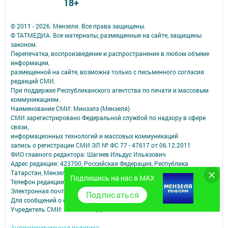
18+
© 2011 - 2026. Мензеля. Все права защищены.
© ТАТМЕДИА. Все материалы, размещенные на сайте, защищены
законом.
Перепечатка, воспроизведение и распространение в любом объеме
информации,
размещенной на сайте, возможна только с письменного согласия
редакций СМИ.
При поддержке Республиканского агентства по печати и массовым
коммуникациям.
Наименование СМИ: Минзэлэ (Мензеля)
СМИ зарегистрировано Федеральной службой по надзору в сфере
связи,
информационных технологий и массовых коммуникаций
запись о регистрации СМИ ЭЛ № ФС 77 - 47617 от 06.12.2011
ФИО главного редактора: Шагиев Ильдус Ильязович
Адрес редакции: 423700, Российская Федерация, Республика
Татарстан, Мензелинский район, г. Мензелинск, ул. Тукая, д. 19
Подпишись на нас в MAX
Телефон редакции: (85555) 3-26-46
Электронная почта филиала: menzela@mail.ru
Подписаться
Для сообщений о фактах коррупции: menzela@mail.ru
Учредитель СМИ: АО «ТАТМЕДИА»
Антикоррупционная политика