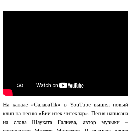
На канале «СалаваTik» в YouTube вышел новый
клип на песню «Бии итек-читекләр». Песня написана
на слова Шауката Галиева, автор музыки –
композитор Мухтар Мингазов. В съемках клипа