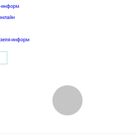
я-информ
онлайн
нзеля-информ