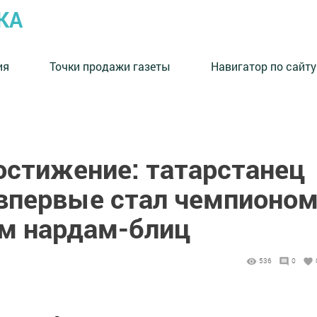
КА
ия
Точки продажи газеты
Навигатор по сайту
остижение: татарстанец
впервые стал чемпионо
м нардам-блиц
536
0