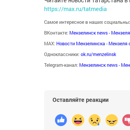
Читайте новости Татарстана 
https://max.ru/tatmedia
Самое интересное в наших социальных
ВКонтакте:
Мензелинск news - Мензел
MAX:
Новости Мензелинска - Мензеля 
Одноклассники:
ok.ru/menzelinsk
Telegram-канал:
Мензелинск news - Ме
Оставляйте реакции