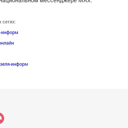
в национальном мессенджере MАХ:
 сетях:
я-информ
онлайн
нзеля-информ