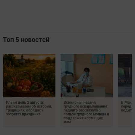
Топ 5 новостей
Ильин день 2 августа:
Всемирная неделя
В Менз
рассказываем об истории,
грудного вскармливания:
перед с
традициях, обрядах и
педиатр рассказала о
водител
запретах праздника
пользе грудного молока и
поддержке кормящих
мам