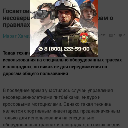
Госавтоинспекция напомнила
несовершеннолетним питбайкерам о
правилах поведения на дороге
Марат Хамидуллин,
23 мая 2024 - 22:20
652
0
0
Такая техника предназначена только для
использования на специально оборудованных трассах
и площадках, но никак не для передвижения по
дорогам общего пользования
В последнее время участились случаи управления
несовершеннолетними питбайками, эндуро и
кроссовыми мотоциклами. Однако такая техника
является спортивным инвентарем, предназначенным
только для использования на специально
оборудованных трассах и площадках, но никак не для