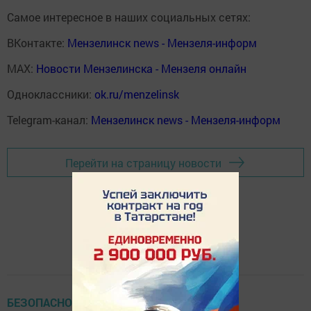
Самое интересное в наших социальных сетях:
ВКонтакте:
Мензелинск news - Мензеля-информ
MAX:
Новости Мензелинска - Мензеля онлайн
Одноклассники:
ok.ru/menzelinsk
Telegram-канал:
Мензелинск news - Мензеля-информ
Перейти на страницу новости
БЕЗОПАСНОСТЬ НА ДОРОГЕ