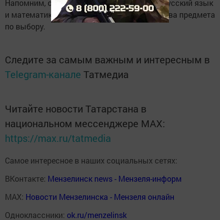
Напомним, обязательных предметов два: русский язык
и математика. Плюс к ним нужно сдавать два предмета
по выбору.
Следите за самым важным и интересным в
Telegram-канале
Татмедиа
Читайте новости Татарстана в
национальном мессенджере MАХ:
https://max.ru/tatmedia
Самое интересное в наших социальных сетях:
ВКонтакте:
Мензелинск news - Мензеля-информ
MAX:
Новости Мензелинска - Мензеля онлайн
Одноклассники:
ok.ru/menzelinsk