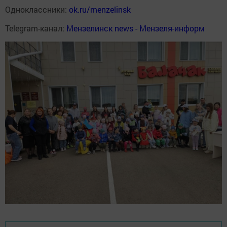
Одноклассники:
ok.ru/menzelinsk
Telegram-канал:
Мензелинск news - Мензеля-информ