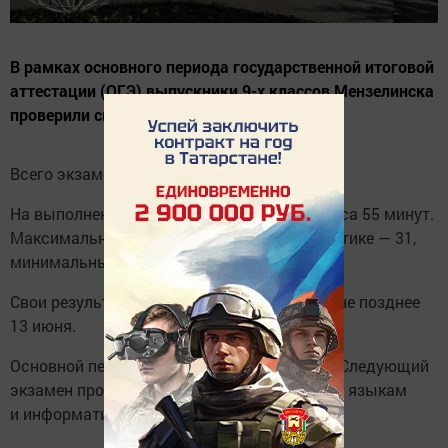
В рамках основного периода государственной итоговой
аттестации (ОГЭ) выпускники 9-х классов Мензелинска
проверили свои знания по математике.
Всего экзамен сдали 361 школьник.
На выполнение работы было отведено 3 часа 55 минут.
Максимальный первичный балл по математике — 31,
минимальный проходной порог — 8 баллов.
Свои результаты девятиклассники узнают не позднее
13 июня.
Основной период ОГЭ-2026 продолжается. Следующий
экзамен пройдёт 6 июня — по иностранным языкам
и информатике.