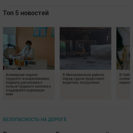
Топ 5 новостей
Всемирная неделя
В Мензелинском районе
В Набе
грудного вскармливания:
перед судом предстанет
появитс
педиатр рассказала о
водитель погрузчика
национ
пользе грудного молока и
поддержке кормящих
мам
БЕЗОПАСНОСТЬ НА ДОРОГЕ