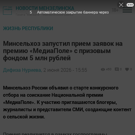
НОВОСТИ МЕНЗЕЛИНСКА
18+
3
Автоматическое закрытие баннера через
Газета "Мензеля" - Мензелинский район
ЖИЗНЬ РЕСПУБЛИКИ
Минсельхоз запустил прием заявок на
премию «МедиаПоле» с призовым
фондом 5 млн рублей
Дифиза Нуриева,
2 июня 2026 - 15:55
450
0
0
Минсельхоз России объявил о старте конкурсного
отбора на соискание Национальной премии
«МедиаПоле». К участию приглашаются блогеры,
журналисты и представители СМИ, создающие контент
о сельской жизни.
Премия реализуется в рамках госпрограммы