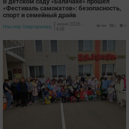
В детском саду «Балачаке» прошёл
«Фестиваль самокатов»: безопасность,
спорт и семейный драйв
2 июня 2026 -
Ильсеяр Хаертдинова,
589
0
0
14:08