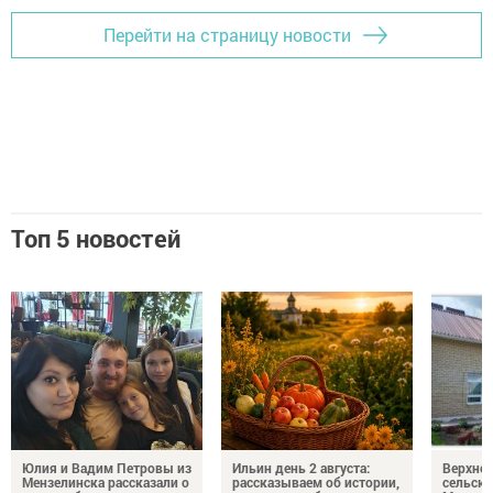
Перейти на страницу новости
Топ 5 новостей
Юлия и Вадим Петровы из
Ильин день 2 августа:
Верхне
Мензелинска рассказали о
рассказываем об истории,
сельско