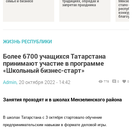
семье и бизнесе
традициях, обрядах и
Мензели
запретах праздника
стало п
республ
конкурс
благоус
ЖИЗНЬ РЕСПУБЛИКИ
Более 6700 учащихся Татарстана
принимают участие в программе
«Школьный бизнес-старт»
Admin,
20 октября 2022 - 14:42
778
0
0
Занятия проходят и в школах Мензелинского района
В школах Татарстана с 3 октября стартовало обучение
предпринимательским навыкам в формате деловой игры.