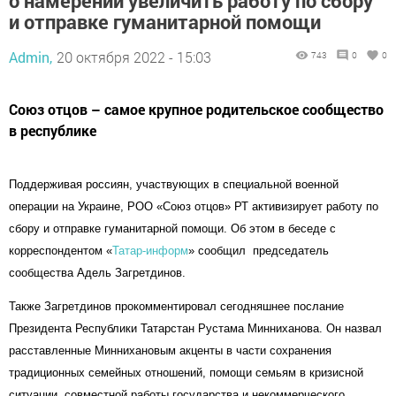
о намерении увеличить работу по сбору
и отправке гуманитарной помощи
Admin,
20 октября 2022 - 15:03
743
0
0
Союз отцов – самое крупное родительское сообщество
в республике
Поддерживая россиян, участвующих в специальной военной
операции на Украине, РОО «Союз отцов» РТ активизирует работу по
сбору и отправке гуманитарной помощи. Об этом в беседе с
корреспондентом «
Татар-информ
» сообщил председатель
сообщества Адель Загретдинов.
Также Загретдинов прокомментировал сегодняшнее послание
Президента Республики Татарстан Рустама Минниханова. Он назвал
расставленные Миннихановым акценты в части сохранения
традиционных семейных отношений, помощи семьям в кризисной
ситуации, совместной работы государства и некоммерческого