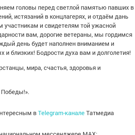
оняем головы перед светлой памятью павших в
ений, истязаний в концлагерях, и отдаём дань
 участникам и свидетелям той ужасной
дарности вам, дорогие ветераны, мы гордимся
ждый день будет наполнен вниманием и
 и близких! Бодрости духа вам и долголетия!
станцы, мира, счастья, здоровья и
 Победы!».
интересным в
Telegram-канале
Татмедиа
в национальном мессенджере MАХ: