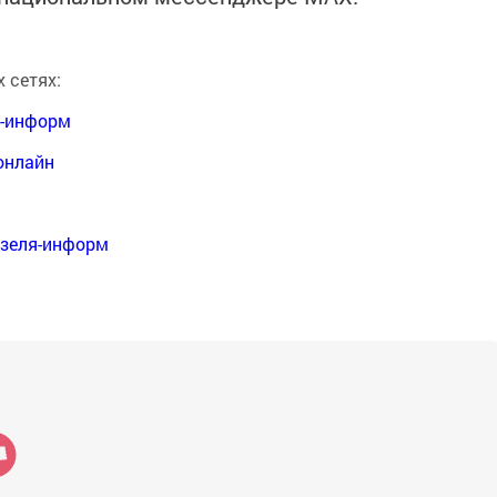
 сетях:
я-информ
онлайн
нзеля-информ