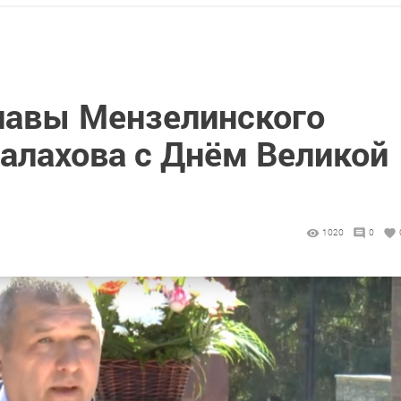
лавы Мензелинского
алахова с Днём Великой
1020
0