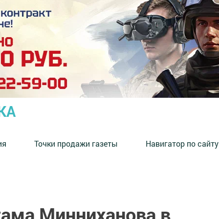
КА
ия
Точки продажи газеты
Навигатор по сайту
ама Минниханова в