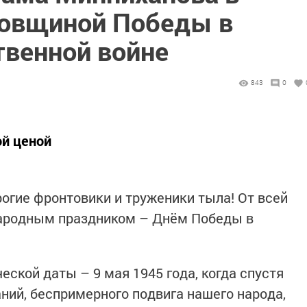
одовщиной Победы в
твенной войне
843
0
ой ценой
гие фронтовики и труженики тыла! От всей
ародным праздником – Днём Победы в
еской даты – 9 мая 1945 года, когда спустя
ий, беспримерного подвига нашего народа,