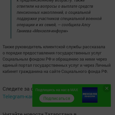
ответили на вопросы о выплате средств
пенсионных накоплений, о социальной
поддержке участников специальной военной
операции и их семей, — сообщила Алсу
Ганиева «Мензеля-информ»
Также руководитель клиентской службы рассказала
о порядке предоставления государственных услуг
Социальным фондом РФ и обращению за ними через
единый портал государственных услуг и через Личный
кабинет гражданина на сайте Социального фонда РФ.
Следите за самым важным и интересным в
Подпишись на нас в MAX
Telegram-канале
Татмедиа
Подписаться
Читайте новости Татарстана в