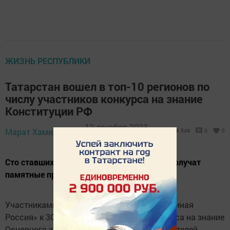
ЖИЗНЬ РЕСПУБЛИКИ
Татарстан вошел в топ-10 регионов по
числу участников конкурса на знание
Конституции РФ
12 декабря 2023 -
Марат Хамидуллин,
549
0
0
17:25
Сто ставших победителями татарстанцев получат
памятные призы
Участниками организованного партией «Единая
Россия» к 30-летию Конституции РФ конкурса на знание
Основного закона страны стали 384 614 жителей