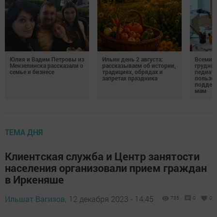
Юлия и Вадим Петровы из
Ильин день 2 августа:
Всемир
Мензелинска рассказали о
рассказываем об истории,
грудног
семье и бизнесе
традициях, обрядах и
педиатр
запретах праздника
пользе 
поддер
мам
ТЕМА ДНЯ
Клиентская служба и Центр занятости
населения организовали прием граждан
в Иркеняше
Ильшат Вагизов,
12 декабря 2023 - 14:45
735
0
0