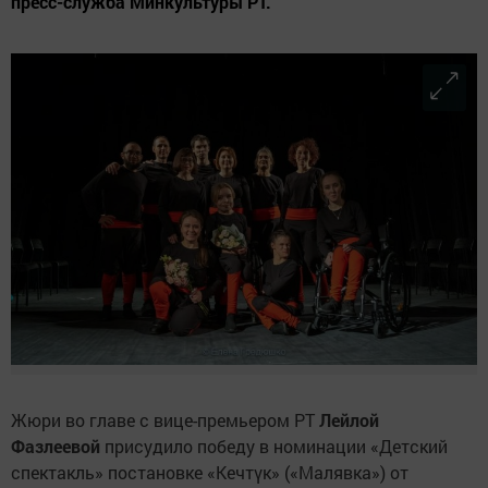
пресс-служба Минкультуры РТ.
Жюри во главе с вице-премьером РТ
Лейлой
Фазлеевой
присудило победу в номинации «Детский
спектакль» постановке «Кечтүк» («Малявка») от