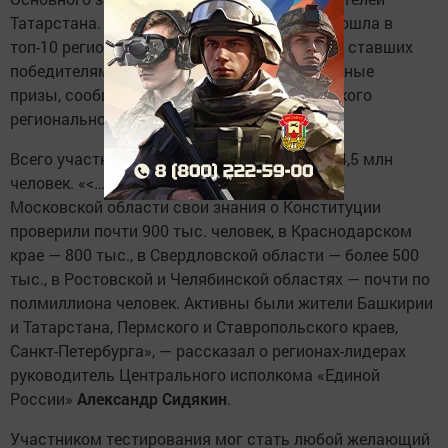
Татарстана. Благодаря этому республика вошла в
топ-10 регионов по числу конкурсантов. Сто ставших
победителями татарстанцев получат памятные
призы, сообщает пресс-служба Татарстанского
регионального отделения «Единой России».
Всего участниками конкурса стали почти 14,5 млн
человек. «<…> очень внушительная цифра. В
Московской области свои знания о Конституции
проверили почти 900 тыс. человек, в Краснодарском
крае — 800 тыс., в Свердловской области — более 500
тыс., в Ростовской и Челябинской областях — почти по
полмиллиона человек. Активны были жители Башкирии
и Татарстана, Пермского и Ставропольского краев,
Санкт-Петербурга», — рассказал о регионах-лидерах
руководитель Центрального исполкома «Единой
России»
Александр Сидякин
.
Участником тестирования мог стать любой желающий