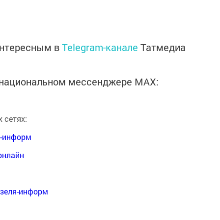
интересным в
Telegram-канале
Татмедиа
в национальном мессенджере MАХ:
 сетях:
я-информ
онлайн
нзеля-информ