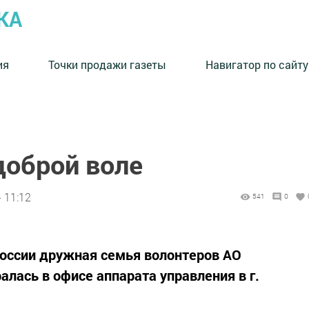
КА
ия
Точки продажи газеты
Навигатор по сайту
доброй воле
 11:12
541
0
России дружная семья волонтеров АО
лась в офисе аппарата управления в г.