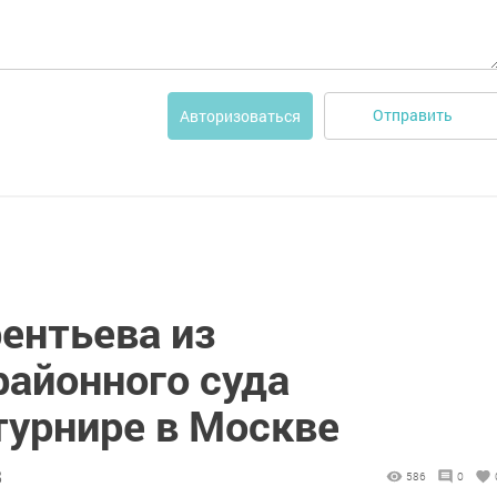
Отправить
Авторизоваться
ентьева из
районного суда
турнире в Москве
8
586
0