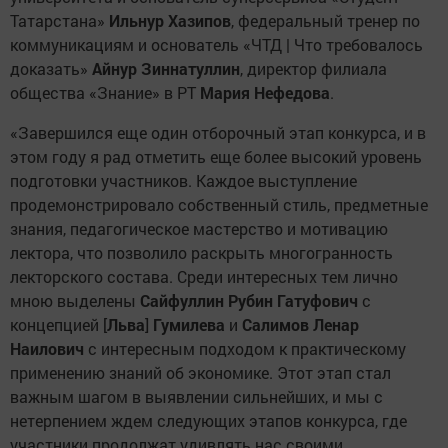
Татарстана»
Ильнур Хазипов
, федеральный тренер по
коммуникациям и основатель «ЧТД | Что требовалось
доказать»
Айнур Зиннатуллин
, директор филиала
общества «Знание» в РТ
Мария Нефедова
.
«Завершился еще один отборочный этап конкурса, и в
этом году я рад отметить еще более высокий уровень
подготовки участников. Каждое выступление
продемонстрировало собственный стиль, предметные
знания, педагогическое мастерство и мотивацию
лектора, что позволило раскрыть многогранность
лекторского состава. Среди интересных тем лично
мною выделены
Сайфуллин Рубин Гатуфович
с
концепцией [
Льва
]
Гумилева
и
Салимов Ленар
Наилович
с интересным подходом к практическому
применению знаний об экономике. Этот этап стал
важным шагом в выявлении сильнейших, и мы с
нетерпением ждем следующих этапов конкурса, где
участники продолжат удивлять нас своими