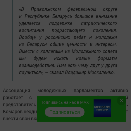
«В Приволжском федеральном округе
и Республике Беларусь большое внимание
уделяется поддержке патриотического
воспитания подрастающего поколения.
Вообще у российских ребят и молодежи
из Беларуси общие ценности и интересы.
Вмести с коллегами из Молодежного совета
мы будем искать новые форматы
взаимодействия. Нам есть чему друг у друга
поучиться», — сказал Владимир Москаленко.
Ассоциация молодежных парламентов активно
работает с аппаратом полпреда. Полномочный
Подпишись на нас в MAX
представитель Президента России в ПФО Игорь
Комаров неоднократно отмечал, что Ассоциация может
Подписаться
внести свой вклад в законотворческий процесс.