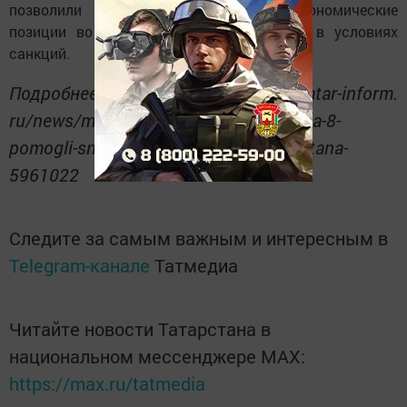
позволили сохранить устоявшиеся экономические
позиции во время пандемии Covid-19 и в условиях
санкций.
Подробнее: https://www. tatar-inform.
ru/news/marat-ziatdinov-goszakupki-na-8-
pomogli-snizit-zatraty-byudzeta-tatarstana-
5961022
Следите за самым важным и интересным в
Telegram-канале
Татмедиа
Читайте новости Татарстана в
национальном мессенджере MАХ:
https://max.ru/tatmedia