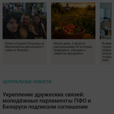
Юлия и Вадим Петровы из
Ильин день 2 августа:
Всемир
Мензелинска рассказали о
рассказываем об истории,
грудног
семье и бизнесе
традициях, обрядах и
педиатр
запретах праздника
пользе 
поддер
мам
ЦЕНТРАЛЬНЫЕ НОВОСТИ
Укрепление дружеских связей:
молодёжные парламенты ПФО и
Беларуси подписали соглашение