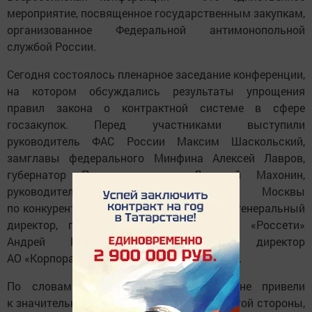
мероприятие, посвященное государственным закупкам,
организованное Федеральной антимонопольной
службой России.
Сегодня состоялось пленарное заседание конференции,
на котором обсуждались результаты упрощения
правил закона о контрактной системе в сфере
госзакупок. Перед участниками выступили
руководитель ФАС России Максим Шаскольский,
замглавы федерального Минфина Алексей Лавров,
губернатор Пермского края Дмитрий Махонин,
руководитель Департамента города Москвы
по конкурентной политике Кирилл Пуртов, генеральный
директор, председатель правления ПАО «Россети»
Андрей Рюмин и генеральный директор
АО «Корпорация «МСП» Александр Исаевич.
По словам Лаврова, новые правила не привели
к значительному росту конкуренции, с другой стороны,