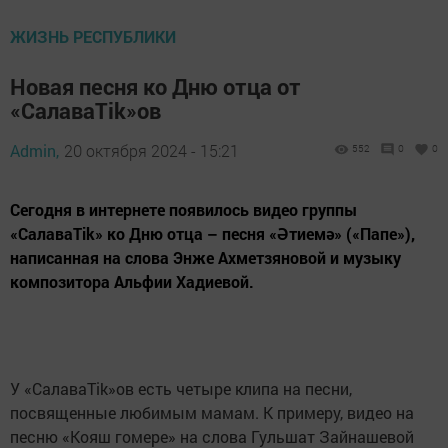
ЖИЗНЬ РЕСПУБЛИКИ
Новая песня ко Дню отца от
«СалаваTik»ов
Admin,
20 октября 2024 - 15:21
552
0
0
Сегодня в интернете появилось видео группы
«СалаваTik» ко Дню отца – песня «Әтиемә» («Папе»),
написанная на слова Энже Ахметзяновой и музыку
композитора Альфии Хадиевой.
У «СалаваTik»ов есть четыре клипа на песни,
посвященные любимым мамам. К примеру, видео на
песню «Кояш гомере» на слова Гульшат Зайнашевой