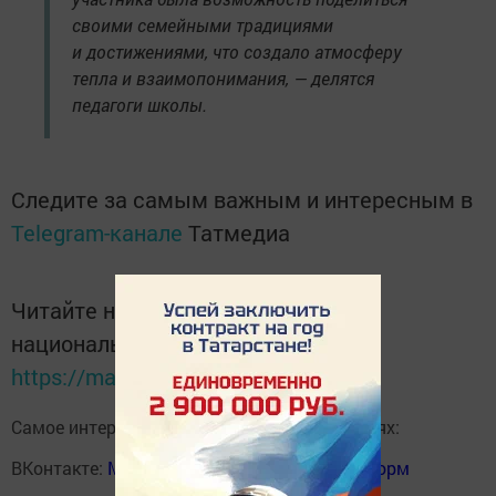
своими семейными традициями
и достижениями, что создало атмосферу
тепла и взаимопонимания, — делятся
педагоги школы.
Следите за самым важным и интересным в
Telegram-канале
Татмедиа
Читайте новости Татарстана в
национальном мессенджере MАХ:
https://max.ru/tatmedia
Самое интересное в наших социальных сетях:
ВКонтакте:
Мензелинск news - Мензеля-информ