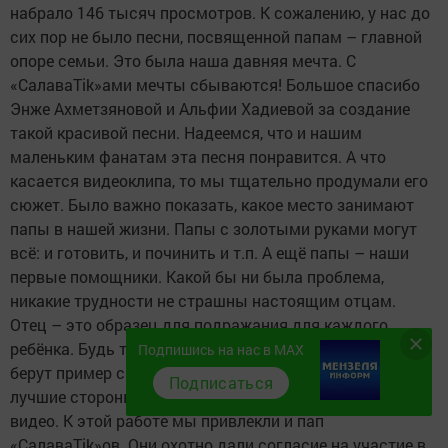
набрало 146 тысяч просмотров. К сожалению, у нас до
сих пор не было песни, посвященной папам – главной
опоре семьи. Это была наша давняя мечта. С
«СалаваTik»ами мечты сбываются! Большое спасибо
Энже Ахметзяновой и Альфии Хадиевой за создание
такой красивой песни. Надеемся, что и нашим
маленьким фанатам эта песня понравится. А что
касается видеоклипа, то мы тщательно продумали его
сюжет. Было важно показать, какое место занимают
папы в нашей жизни. Папы с золотыми руками могут
всё: и готовить, и починить и т.п. А ещё папы – наши
первые помощники. Какой бы ни была проблема,
никакие трудности не страшны настоящим отцам.
Отец – это образец для подражания для каждого
ребёнка. Будь то спорт, творчество или учёба – дети
Подпишись на нас в MAX
берут пример с родителей, подражают им. Самые
Подписаться
лучшие стороны отцов мы и постарались отразить в
видео. К этой работе мы привлекли и пап
«СалаваTik»ов. Они охотно дали согласие на участие в