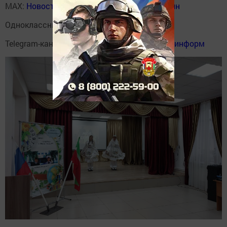
MAX:
Новости Мензелинска - Мензеля онлайн
Одноклассники:
ok.ru/menzelinsk
Telegram-канал:
Мензелинск news - Мензеля-информ