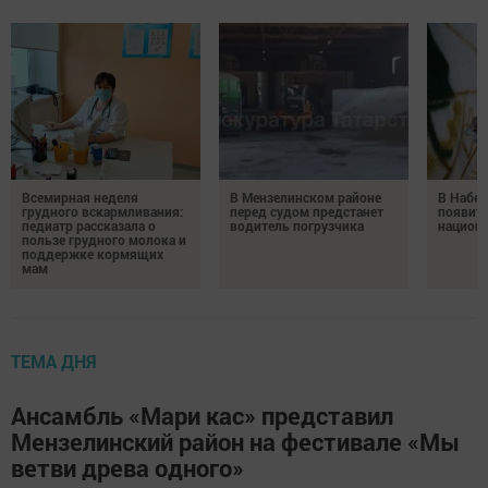
Всемирная неделя
В Мензелинском районе
В Набе
грудного вскармливания:
перед судом предстанет
появитс
педиатр рассказала о
водитель погрузчика
национ
пользе грудного молока и
поддержке кормящих
мам
ТЕМА ДНЯ
Ансамбль «Мари кас» представил
Мензелинский район на фестивале «Мы
ветви древа одного»