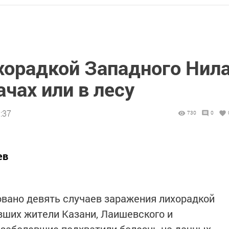
хорадкой Западного Нил
ачах или в лесу
:37
730
0
ев
овано девять случаев заражения лихорадкой
вших жители Казани, Лаишевского и