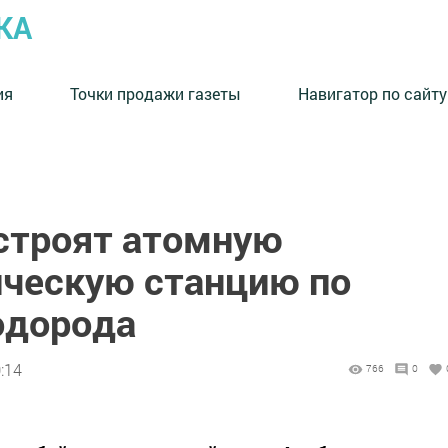
КА
ия
Точки продажи газеты
Навигатор по сайту
остроят атомную
ическую станцию по
одорода
:14
766
0