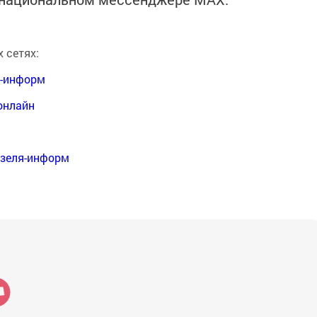
 сетях:
я-информ
онлайн
нзеля-информ