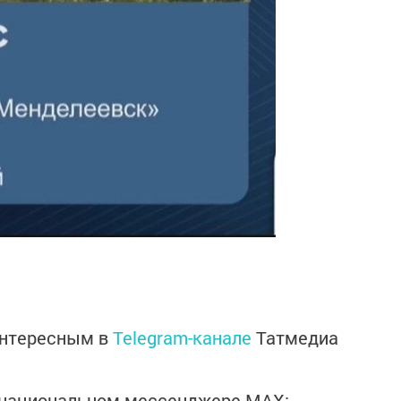
интересным в
Telegram-канале
Татмедиа
в национальном мессенджере MАХ: