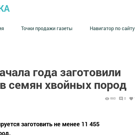
КА
ия
Точки продажи газеты
Навигатор по сайту
начала года заготовили
в семян хвойных пород
693
0
ируется заготовить не менее 11 455
род.