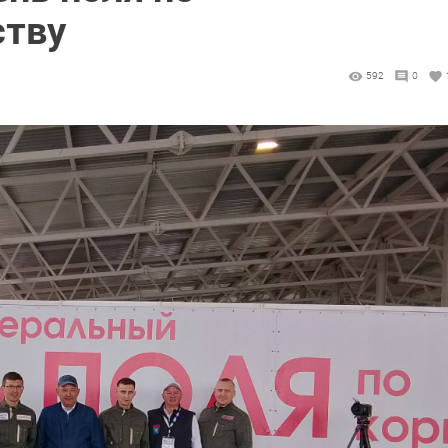
ству
592
0