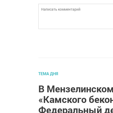
ТЕМА ДНЯ
В Мензелинском
«Камского беко
Федеральный де