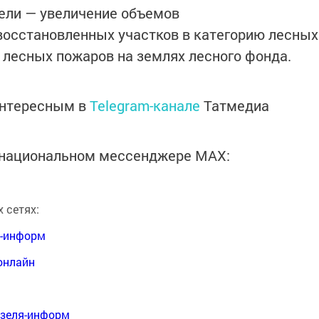
цели — увеличение объемов
восстановленных участков в категорию лесных
лесных пожаров на землях лесного фонда.
интересным в
Telegram-канале
Татмедиа
в национальном мессенджере MАХ:
 сетях:
я-информ
онлайн
нзеля-информ