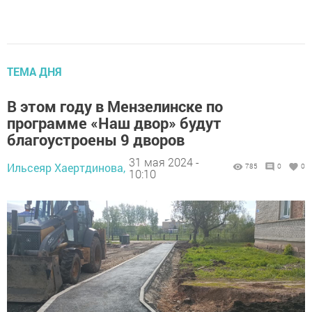
ТЕМА ДНЯ
В этом году в Мензелинске по
программе «Наш двор» будут
благоустроены 9 дворов
31 мая 2024 -
Ильсеяр Хаертдинова,
785
0
0
10:10