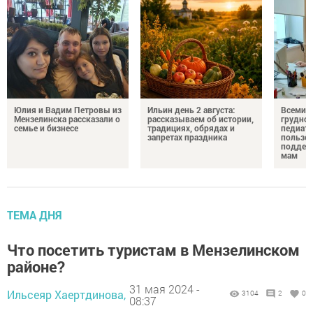
Юлия и Вадим Петровы из
Ильин день 2 августа:
Всемир
Мензелинска рассказали о
рассказываем об истории,
грудног
семье и бизнесе
традициях, обрядах и
педиатр
запретах праздника
пользе 
поддер
мам
ТЕМА ДНЯ
Что посетить туристам в Мензелинском
районе?
31 мая 2024 -
Ильсеяр Хаертдинова,
3104
2
0
08:37