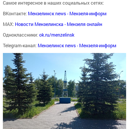
Самое интересное в наших социальных сетях:
ВКонтакте:
Мензелинск news - Мензеля-информ
MAX:
Новости Мензелинска - Мензеля онлайн
Одноклассники:
ok.ru/menzelinsk
Telegram-канал:
Мензелинск news - Мензеля-информ