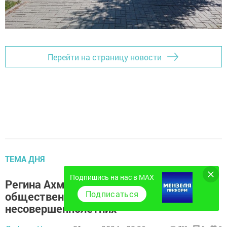
Перейти на страницу новости
ТЕМА ДНЯ
Подпишись на нас в MAX
Регина Ахмадиева — лучший
Подписаться
общественный воспитатель
несовершеннолетних