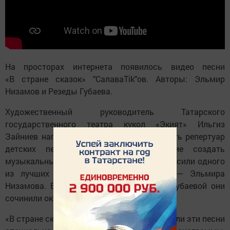
На просторах интернета появилось видео песни
«В стране сказок» "СалаваTik"ов. Авторы: Эльмир
Низамов и Резеды Губаева.
Художественный руководитель Татарского
государственного театра кукол «Экият» Ильгиз
Зайниев напомнил о том, чтобы расширить репертуар
детских песен, было принято решение создать
музыкальный спектакль. Для этого пригласили одного
из лучших современных композиторов — Эльмира
Низамова. Вместе с поэтессой Резедой Губаевой они
сочинили около 10 песен.
«В стране сказок» — одна из них. Мы собрали эти песни