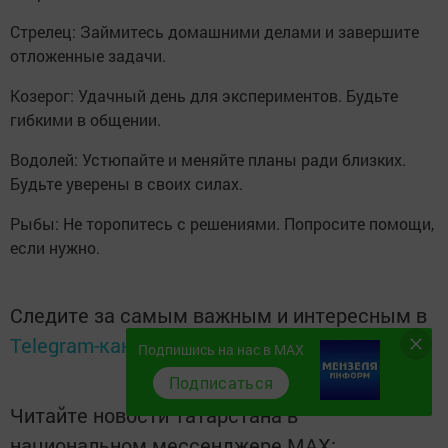
Стрелец: Займитесь домашними делами и завершите
отложенные задачи.
Козерог: Удачный день для экспериментов. Будьте
гибкими в общении.
Водолей: Устюпайте и меняйте планы ради близких.
Будьте уверены в своих силах.
Рыбы: Не торопитесь с решениями. Попросите помощи,
если нужно.
Следите за самым важным и интересным в
Telegram-канале
Татмедиа
Подпишись на нас в MAX
Подписаться
Читайте новости Татарстана в
национальном мессенджере MАХ: