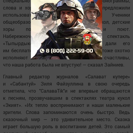
специально как подарок для детей. Все фонограммы,
слова и хореографию Нурбека Батуллы предложили
использовать бесплатно. Ученики
общеобразовательных и музыкальных школ, детские
хоры полюбили эти песни и поют.
Набережночелнинский театр поставил спектакль
«Тыпырдык» на своей сцене, мы дали его
им бесплатно, по франшизе. "СалаваTik«и тоже охотно
исполняют некоторые из этих песен. Мы счастливы,
что наша работа была не впустую! — сказал Зайниев.
Главный редактор журналов «Салават күпере»
и «Сабантуй» Зиля Файзуллина в свою очередь
отметила, что "СалаваTik"и не впервые обращаются
к песням, прозвучавшим в спектаклях театра кукол
«Экият». «Их тепло воспринимают и наши маленькие
зрители. Слова запоминаются очень быстро. Ведь
сказочный мир — это удивительное место. Сказка
играет большую роль в воспитании детей. Это самый