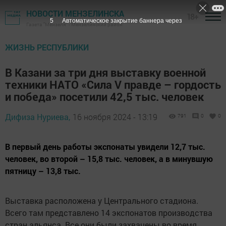
НОВОСТИ МЕНЗЕЛИНСКА
18+
3
Автоматическое закрытие баннера через
Газета "Мензеля" - Мензелинский район
ЖИЗНЬ РЕСПУБЛИКИ
В Казани за три дня выставку военной
техники НАТО «Сила V правде – гордость
и победа» посетили 42,5 тыс. человек
Дифиза Нуриева,
16 ноября 2024 - 13:19
791
0
0
В первый день работы экспонаты увидели 12,7 тыс.
человек, во второй – 15,8 тыс. человек, а в минувшую
пятницу – 13,8 тыс.
Выставка расположена у Центрального стадиона.
Всего там представлено 14 экспонатов производства
стран альянса. Все они были захвачены во время