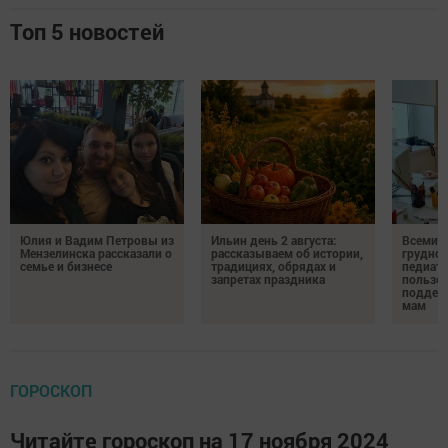
Топ 5 новостей
Юлия и Вадим Петровы из
Ильин день 2 августа:
Всемир
Мензелинска рассказали о
рассказываем об истории,
грудног
семье и бизнесе
традициях, обрядах и
педиатр
запретах праздника
пользе 
поддер
мам
ГОРОСКОП
Читайте гороскоп на 17 ноября 2024