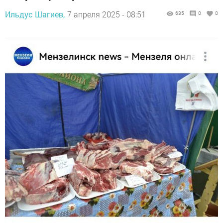
Ильдус Шагиев,
7 апреля 2025 - 08:51
635
0
0