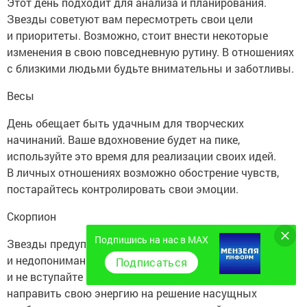
Этот день подходит для анализа и планирования.
Звезды советуют вам пересмотреть свои цели
и приоритеты. Возможно, стоит внести некоторые
изменения в свою повседневную рутину. В отношениях
с близкими людьми будьте внимательны и заботливы.
Весы
День обещает быть удачным для творческих
начинаний. Ваше вдохновение будет на пике,
используйте это время для реализации своих идей.
В личных отношениях возможно обострение чувств,
постарайтесь контролировать свои эмоции.
Скорпион
Подпишись на нас в MAX
Звезды предупреждают вас о возможных конфликтах
и недопониманиях. Старайтесь избегать споров
Подписаться
и не вступайте в ненужные дискуссии. Лучше
направить свою энергию на решение насущных