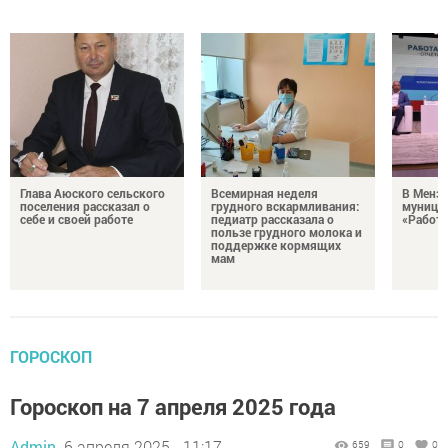
Глава Аюского сельского
Всемирная неделя
В Менз
поселения рассказал о
грудного вскармливания:
муници
себе и своей работе
педиатр рассказала о
«Работа
пользе грудного молока и
поддержке кормящих
мам
ГОРОСКОП
Гороскоп на 7 апреля 2025 года
Admin,
6 апреля 2025 - 11:17
659
0
0