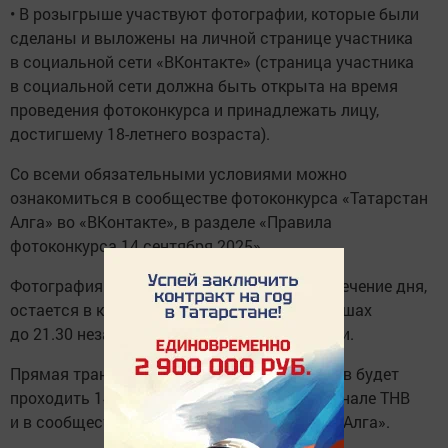
• В розыгрыше участвуют фотографии, которые были
сделаны и выложены на личной странице участника
в социальной сети «ВКонтакте» (страница участника
в социальной сети должна быть открыта на время
проведения фотоконкурса и принадлежать лицу,
достигшему 18-летнего возраста).
Со всеми обязательными условиями можно
ознакомиться в сообществе фотоконкурса «Татарстан
Алга» во «ВКонтакте», в разделе «Правила
фотоконкурса 14 сентября 2025».
Фотография участника, опубликованная в течение дня,
остается в конкурсе и участвует в розыгрышах
до 21.30 независимо от времени публикации.
Прямая трансляция розыгрыша всех призов будет
проходить 14 сентября 2025 года на телеканале ТНВ
и в сообществе во «ВКонтакте» «Татарстан Алга».