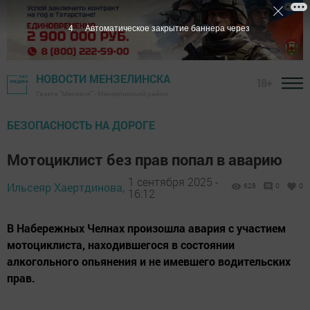
3
Автоматическое закрытие баннера через
НОВОСТИ МЕНЗЕЛИНСКА
18+
Газета "Мензеля" - Мензелинский район
БЕЗОПАСНОСТЬ НА ДОРОГЕ
Мотоциклист без прав попал в аварию
1 сентября 2025 -
Ильсеяр Хаертдинова,
628
0
0
16:12
В Набережных Челнах произошла авария с участием
мотоциклиста, находившегося в состоянии
алкогольного опьянения и не имевшего водительских
прав.