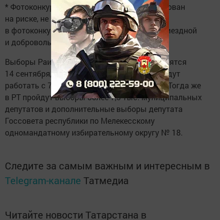
* Фотоконкурс не является лотереей, не основан
на риске, не является рекламой, участие
в фотоконкурсе осуществляется на безвозмездной
и добровольной основе.
Выборы Раиса Республики Татарстан состоятся
14 сентября, все избирательные участки будут
работать с 7 часов утра до 8 часов вечера. Тогда же
в РТ пройдут выборы более 7,5 тыс. муниципальных
депутатов и дополнительные выборы депутата
Госсовета республики по Мелекесскому
одномандатному избирательному округу № 18.
Следите за самым важным и интересным в
Telegram-канале
Татмедиа
Читайте новости Татарстана в