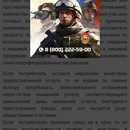
противопоказано при отдельных видах заболеваний);
количество (вес или объем); дату изготовления (час-для
готовых блюд); срок годности; условия хранения;
наименование и место нахождения изготовителя
продукта питания; рекомендации или ограничения по
использованию, в том числе приготовлению; сведения
о пищевой ценности; сведения о наличии в пищевой
продукции компонентов, полученных с применением
генно-модифицированных организмов.
Если потребитель остался недоволен качеством
предоставленной услуги, то он вправе по своему
выбору потребовать: безвозмездного устранения
недостатков оказанной услуги; соответствующего
уменьшения цены оказанной услуги; повторного
приготовления блюда, если это касается услуг
общественного питания.
Если потребителю привезли заказ не в срок, то он
может воспользоваться правом на неустойку в