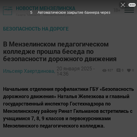
НОВОСТИ МЕНЗЕЛИНСКА
18+
4
Автоматическое закрытие баннера через
Газета "Мензеля" - Мензелинский район
БЕЗОПАСНОСТЬ НА ДОРОГЕ
В Мензелинском педагогическом
колледже прошла беседа по
безопасности дорожного движения
20 января 2025 -
Ильсеяр Хаертдинова,
627
0
0
14:36
Начальник отделения профилактики ГБУ «Безопасность
дорожного движения» Наталья Железкова и главный
государственный инспектор Гостехнадзора по
Мензелинскому району Ринат Гильманов встретились с
учащимися 7, 8, 9 классов и первокурсниками
Мензелинского педагогического колледжа.