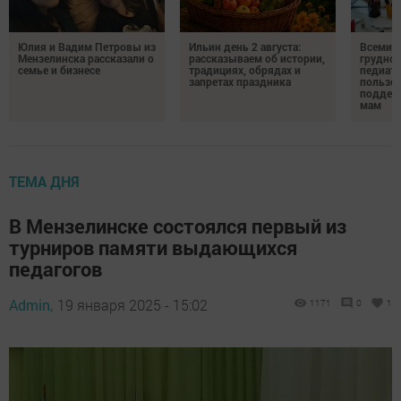
Юлия и Вадим Петровы из
Ильин день 2 августа:
Всемир
Мензелинска рассказали о
рассказываем об истории,
грудног
семье и бизнесе
традициях, обрядах и
педиатр
запретах праздника
пользе 
поддер
мам
ТЕМА ДНЯ
В Мензелинске состоялся первый из
турниров памяти выдающихся
педагогов
Admin,
19 января 2025 - 15:02
1171
0
1