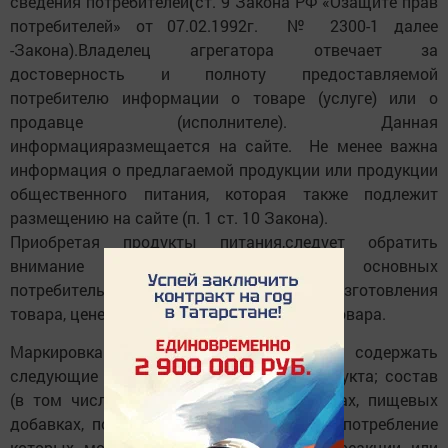
сведения потребителей
(
ст. 9 Закона РФ «Озащите прав
потребителей» от 07.02.1992г. № 2300-1 далее
-Закона).Владелец агрегатора отвечает за
достоверность и полноту предоставляемой
потребителю информации о товаре (услуге) или о
продавце (исполнителе). Данная
информацияразмещается на сайте. Не менее важна
информация о предлагаемой продукции или продукции
общественного питания, которая также подлежит
размещению на сайте (п. 1 ст. 10 Закона).
Приобретая продукты питания,следует обратить
внимание на информацию об основных
потребительских свойствах товара, месте изготовления
товара, цене, доставке, о порядке оплаты товара.
Маркировка продуктов питания должна содержать
следующие сведения: наименование продукта; состав
(в том числе сведения об ароматизаторах, пищевых
добавках, подсластителях, компонентах, употребление
которых может вызвать аллергические реакции или