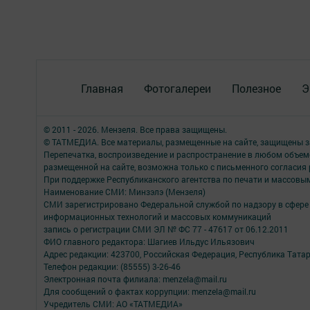
Главная
Фотогалереи
Полезное
Э
© 2011 - 2026. Мензеля. Все права защищены.
© ТАТМЕДИА. Все материалы, размещенные на сайте, защищены з
Перепечатка, воспроизведение и распространение в любом объе
размещенной на сайте, возможна только с письменного согласия
При поддержке Республиканского агентства по печати и массов
Наименование СМИ: Минзэлэ (Мензеля)
СМИ зарегистрировано Федеральной службой по надзору в сфере 
информационных технологий и массовых коммуникаций
запись о регистрации СМИ ЭЛ № ФС 77 - 47617 от 06.12.2011
ФИО главного редактора: Шагиев Ильдус Ильязович
Адрес редакции: 423700, Российская Федерация, Республика Татарст
Телефон редакции: (85555) 3-26-46
Электронная почта филиала: menzela@mail.ru
Для сообщений о фактах коррупции: menzela@mail.ru
Учредитель СМИ: АО «ТАТМЕДИА»