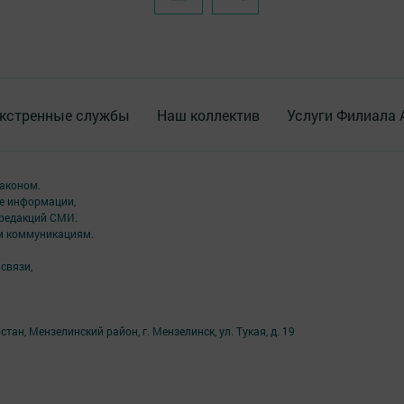
кстренные службы
Наш коллектив
Услуги Филиала
аконом.
ме информации,
 редакций СМИ.
ым коммуникациям.
связи,
ан, Мензелинский район, г. Мензелинск, ул. Тукая, д. 19