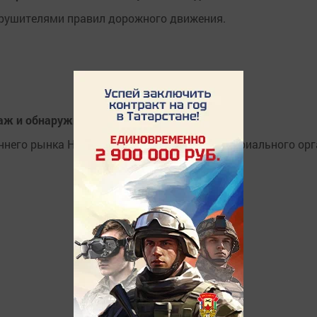
арушителями правил дорожного движения.
агаж и обнаружили повреждения.
ннего рынка Набережночелнинского территориального орга