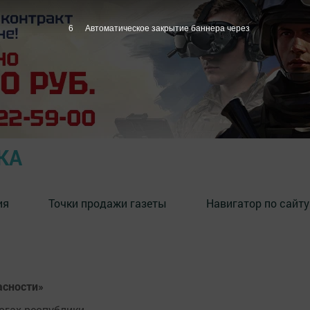
6
Автоматическое закрытие баннера через
КА
ия
Точки продажи газеты
Навигатор по сайту
асности»
гах республики.