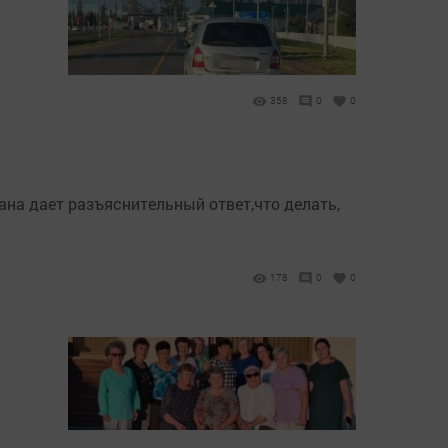
358
0
0
на дает разъяснительный ответ,что делать,
178
0
0