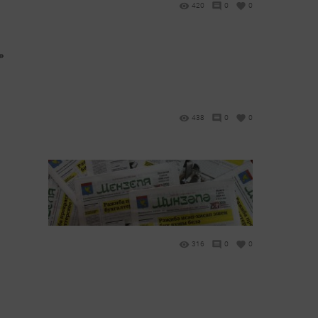
420
0
0
»
438
0
0
316
0
0