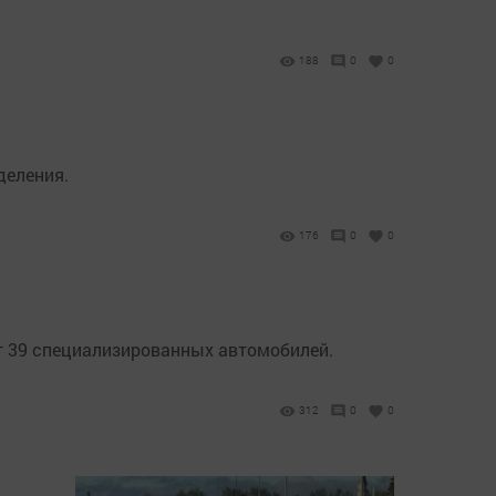
188
0
0
деления.
176
0
0
т 39 специализированных автомобилей.
312
0
0