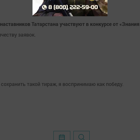
наставников Татарстана участвуют в конкурсе от «Знания
ичеству заявок.
 сохранить такой тираж, я воспринимаю как победу.