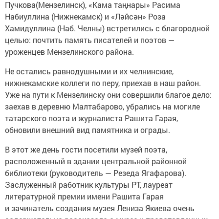
Пучкова(Мензелинск), «Кама таңнары» Расима
Набиуллина (Нижнекамск) и «Ләйсән» Роза
Хамидуллина (Наб. Челны) встретились с благородной
целью: почтить память писателей и поэтов —
уроженцев Мензелинского района.
Не остались равнодушными и их челнинские,
нижнекамские коллеги по перу, приехав в наш район.
Уже на пути к Мензелинску они совершили благое дело:
заехав в деревню Малтабарово, убрались на могиле
татарского поэта и журналиста Рашита Гарая,
обновили внешний вид памятника и ограды.
В этот же день гости посетили музей поэта,
расположенный в здании центральной районной
библиотеки (руководитель — Резеда Ягафарова).
Заслуженный работник культуры РТ, лауреат
литературной премии имени Рашита Гарая
и зачинатель создания музея Лениза Якиева очень