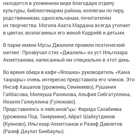
находятся в ухоженном виде благодаря отделу
культуры, библиотекарям района, коллегам по перу,
родственникам, односельчанам, почитателям
их творчества. Могила Азата Мардана всегда утопает
в цветах, возлагаемых его женой Кадриёй и детьми.
В парке имени Мусы Джалиля провели поэтический
митинг. Прозвучал стих «Джалиль» из уст Ильгизара
Ахметханова, написанный им специально в этот день.
Во время обеда в кафе «Япошка» руководитель «Кама
таңнары» очень интересно представила его членов. Это
Инсаф Кашапов (уроженец Семекеево), Рушания
Габбасова, Миляуша Рахимова, Альфия Сибгатуллина,
Инзиля Галиуллина (Гулюково).
Представились и ляйсанов"цы: Фарида Сахабиева
(уроженка Под. Такермени), Айрат Шайхутдинов
(Куяново), Ильгизар Ахметханов и Разиф Давлетов
(Разиф Дәүләт Бикбаулы).