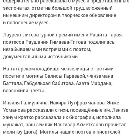
содержательно рассказала о музее и представленных
экспонатах, отметив большой труд, вложенный
нынешним директором в творческое обновление
и пополнение музея.
Лауреат литературной премии имени Рашита Гарая,
поэтесса Раушания Гимаева-Титова поделилась
незабываемыми встречами с поэтом,
документальными источниками.
На татарском кладбище мензелинцы с гостями
посетили могилы Салисы Гараевой, Фанзамана
Баттала, Габдельхая Сабитова, Азата Мардана,
возложили цветы.
Инзиля Галиуллина, Накира Лутфрахманова, Энже
Усманова рассказали стихи, посвящённые им, Лениза
ханум кратко рассказала их биографии, исполнила
мунажат, наш земляк Ильгизар Ахметханов прочитал
молитву (дога). Могилы наших поэтов и писателей