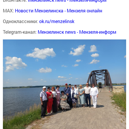
MAX:
Новости Мензелинска - Мензеля онлайн
Одноклассники:
ok.ru/menzelinsk
Telegram-канал:
Мензелинск news - Мензеля-информ