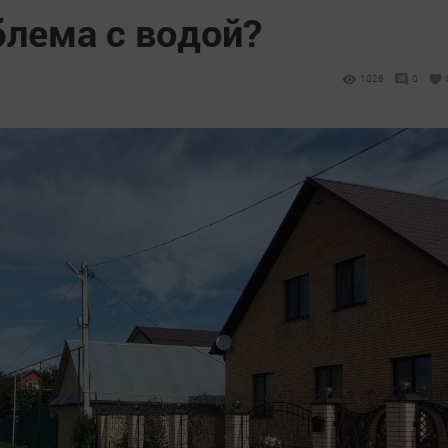
блема с водой?
1026
0