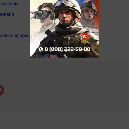
я-информ
онлайн
нзеля-информ