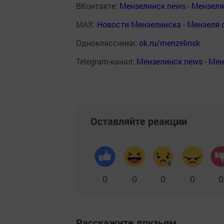
ВКонтакте:
Мензелинск news - Мензел
MAX:
Новости Мензелинска - Мензеля 
Одноклассники:
ok.ru/menzelinsk
Telegram-канал:
Мензелинск news - Ме
Оставляйте реакции
0
0
0
0
0
Расскажите друзьям