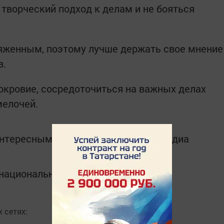
 творческий подход к делам и не бояться
ряженным, поэтому лучше держать свое мнение
в.
кровие, сосредоточиться на важных делах
мелочей.
интересным в
Telegram-канале
Татмедиа
в национальном мессенджере MАХ:
 сетях: