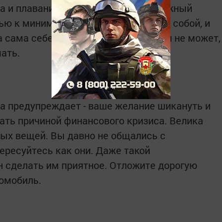
а и плавание помогут пережить сложный
вью к минимуму. Вы слишком заняты собой, и
 сама себе, так долго продолжаться не может,
ать.
да предупреждает - ваше желание шикануть и
тать причиной финансового кризиса. Велика
ых вещей. Вы давно не общались с
ересуйтесь как они. Даже такой
 сделать им приятное. Отложите дорогую
томобиль.