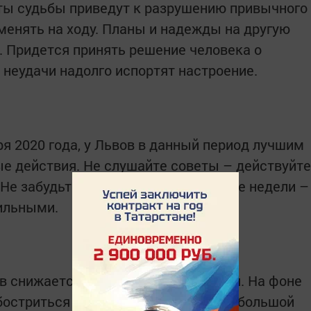
ты судьбы приведут к разрушению привычного
менять на ходу. Планы и надежды на другую
. Придется принять решение человека о
неудачи надолго испортят настроение.
ря 2020 года, у Львов в данный период лучшим
е действия. Не слушайте советы – действуйте
. Не забудьте порадовать себя в конце недели –
ильными.
в снижается до критического уровня. На фоне
бостриться хронические болезни. Небольшой