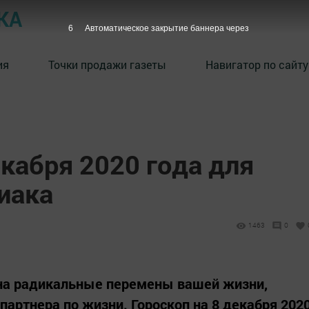
КА
5
Автоматическое закрытие баннера через
ия
Точки продажи газеты
Навигатор по сайту
екабря 2020 года для
иака
1463
0
 на радикальные перемены вашей жизни,
партнера по жизни. Гороскоп на 8 декабря 202